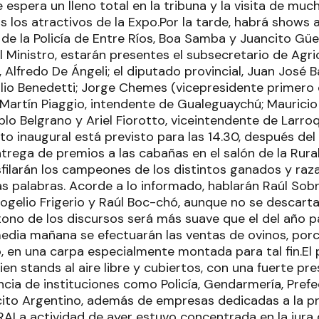
espera un lleno total en la tribuna y la visita de muc
s los atractivos de la Expo.Por la tarde, habrá shows a
de la Policía de Entre Ríos, Boa Samba y Juancito Gü
Ministro, estarán presentes el subsecretario de Agricu
 Alfredo De Ángeli; el diputado provincial, Juan José Bah
ilio Benedetti; Jorge Chemes (vicepresidente primero 
 Martín Piaggio, intendente de Gualeguaychú; Mauricio
lo Belgrano y Ariel Fiorotto, viceintendente de Larro
to inaugural está previsto para las 14.30, después de
rega de premios a las cabañas en el salón de la Rural.
sfilarán los campeones de los distintos ganados y raz
as palabras. Acorde a lo informado, hablarán Raúl Sobr
ogelio Frigerio y Raúl Boc-chó, aunque no se descarta
tono de los discursos será más suave que el del año
edia mañana se efectuarán las ventas de ovinos, porci
o, en una carpa especialmente montada para tal fin.El 
ien stands al aire libre y cubiertos, con una fuerte pres
cia de instituciones como Policía, Gendarmería, Prefe
ito Argentino, además de empresas dedicadas a la pr
ALa actividad de ayer estuvo concentrada en la jura 