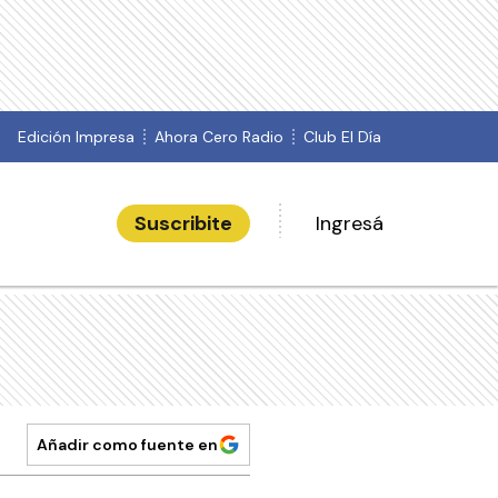
Edición Impresa
Ahora Cero Radio
Club El Día
Suscribite
Ingresá
Añadir como fuente en