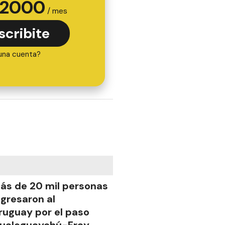
2000
/ mes
scribite
una cuenta?
ás de 20 mil personas
ngresaron al
ruguay por el paso
ualeguaychú-Fray