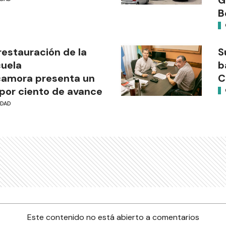
B
restauración de la
S
uela
b
camora presenta un
C
por ciento de avance
UDAD
Este contenido no está abierto a comentarios