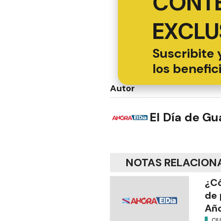
CONT
EXCLU
Suscribite 
los benefic
Autor
El Día de G
NOTAS RELACION
¿Có
de 
Añ
CI