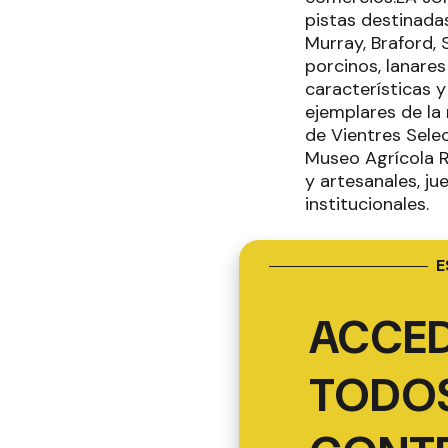
pistas destinadas
Murray, Braford, 
porcinos, lanares
características 
ejemplares de la
de Vientres Sele
Museo Agrícola R
y artesanales, j
institucionales.
E
ACCED
TODOS