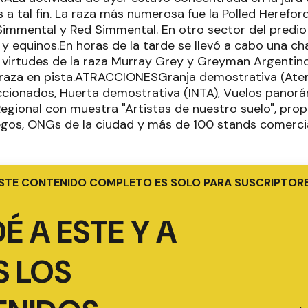
 a tal fin. La raza más numerosa fue la Polled Herefor
Simmental y Red Simmental. En otro sector del predio s
 y equinos.En horas de la tarde se llevó a cabo una ch
y virtudes de la raza Murray Grey y Greyman Argentin
 raza en pista.ATRACCIONESGranja demostrativa (Ate
ccionados, Huerta demostrativa (INTA), Vuelos panorá
egional con muestra "Artistas de nuestro suelo", pr
uegos, ONGs de la ciudad y más de 100 stands comercial
STE CONTENIDO COMPLETO ES SOLO PARA SUSCRIPTOR
É A ESTE Y A
 LOS