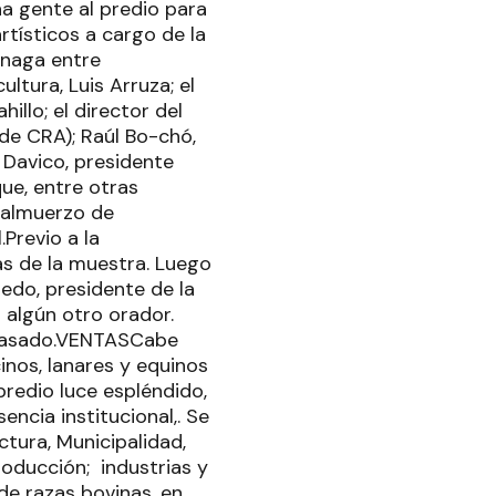
ha gente al predio para
rtísticos a cargo de la
enaga entre
ltura, Luis Arruza; el
illo; el director del
de CRA); Raúl Bo-chó,
 Davico, presidente
que, entre otras
l almuerzo de
Previo a la
as de la muestra. Luego
edo, presidente de la
 algún otro orador.
 pasado.VENTASCabe
nos, lanares y equinos
predio luce espléndido,
encia institucional,. Se
ctura, Municipalidad,
oducción; industrias y
de razas bovinas, en