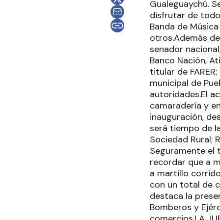
Gualeguaychú. Se 
disfrutar de todo
Banda de Música 
otros.Además del 
senador nacional,
Banco Nación, At
titular de FARER;
municipal de Pueb
autoridades.El ac
camaradería y ent
inauguración, de
será tiempo de l
Sociedad Rural; R
Seguramente el 
recordar que a m
a martillo corrid
con un total de c
destaca la presen
Bomberos y Ejérc
comercios.LA JUR