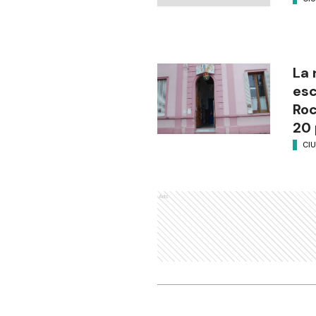
La 
esc
Ro
20 
CI
Ads