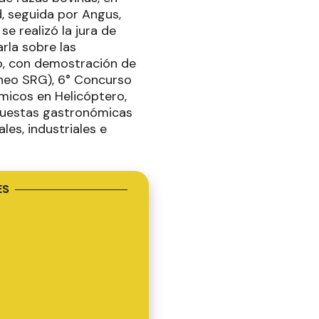
d, seguida por Angus,
e realizó la jura de
arla sobre las
o, con demostración de
neo SRG), 6° Concurso
micos en Helicóptero,
opuestas gastronómicas
es, industriales e
ES