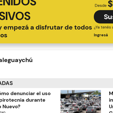
ENIDOS
$
Desde
SIVOS
Su
y empezá a disfrutar de todos
¿Ya tenés 
ios
Ingresá
ualeguaychú
ADAS
mo denunciar el uso
M
pirotecnia durante
i
o Nuevo?
U
G
UDAD