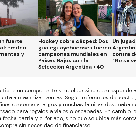
un fuerte
Hockey sobre césped: Dos
Un jugad
al: emiten
gualeguaychuenses fueron
Argentin
rmentas y
campeonas mundiales en
contra de
Países Bajos con la
“No se v
Selección Argentina +40
o tiene un componente simbólico, sino que responde a
unta a maximizar ventas. Según referentes del sector
nes de semana largos y muchas familias destinaban 
nsado para regalos a viajes o escapadas. En cambio,
la fecha patria y el feriado, sino que se ubica más cerc
a compra sin necesidad de financiarse.