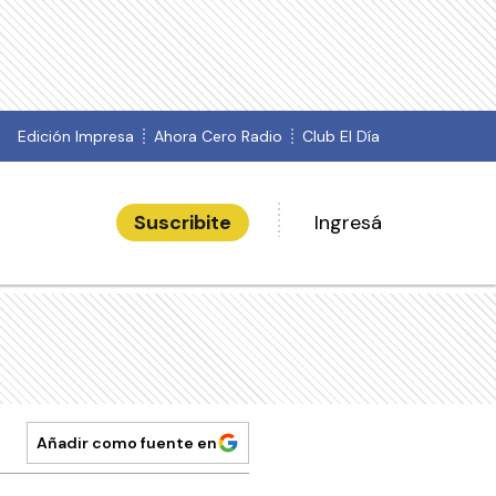
Edición Impresa
Ahora Cero Radio
Club El Día
Suscribite
Ingresá
Añadir como fuente en