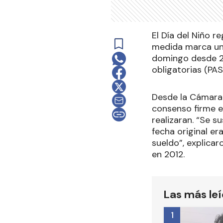
El Día del Niño r
medida marca un 
domingo desde 20
obligatorias (PAS
Desde la Cámara 
consenso firme e
realizaran. “Se s
fecha original e
sueldo”, explicar
en 2012.
Las más le
1