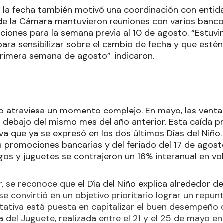
 la fecha también motivó una coordinación con entid
e la Cámara mantuvieron reuniones con varios bancos
ociones para la semana previa al 10 de agosto. “Estuv
ra sensibilizar sobre el cambio de fecha y que estén
rimera semana de agosto”, indicaron.
ro atraviesa un momento complejo. En mayo, las venta
 debajo del mismo mes del año anterior. Esta caída p
a que ya se expresó en los dos últimos Días del Niño.
s promociones bancarias y del feriado del 17 de agost
egos y juguetes se contrajeron un 16% interanual en vo
r, se reconoce que
el Día del Niño explica alrededor d
, se convirtió en un objetivo prioritario lograr un repu
ctativa está puesta en capitalizar el buen desempeño 
ia del Juguete, realizada entre el 21 y el 25 de mayo en