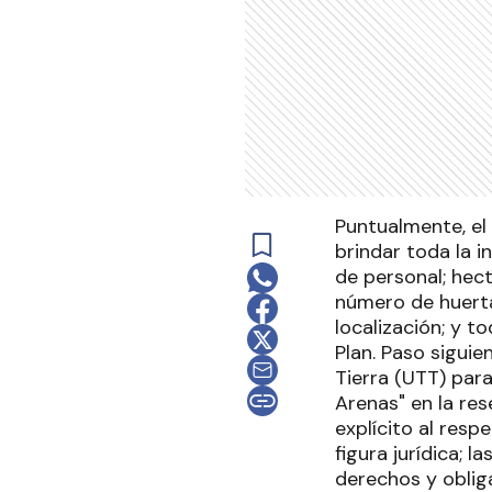
Puntualmente, el 
brindar toda la 
de personal; hec
número de huerta
localización; y t
Plan. Paso siguie
Tierra (UTT) par
Arenas" en la res
explícito al respe
figura jurídica; l
derechos y oblig