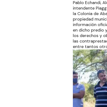
Pablo Echandi, A
intendente Piaggi
la Colonia de Ab
propiedad munici
información ofici
en dicho predio 
los derechos y ob
las contraprestac
entre tantos otr