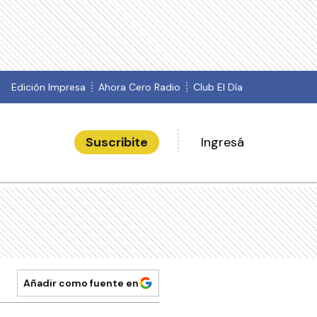
Edición Impresa
Ahora Cero Radio
Club El Día
Suscribite
Ingresá
Añadir como fuente en