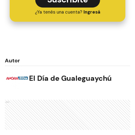
¿Ya tenés una cuenta?
Ingresá
Autor
El Día de Gualeguaychú
Ads