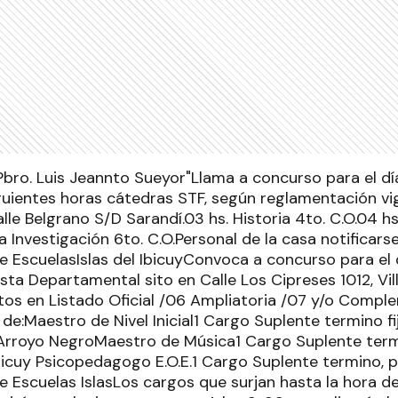
Pbro. Luis Jeannto Sueyor"Llama a concurso para el día
iguientes horas cátedras STF, según reglamentación vig
lle Belgrano S/D Sarandí.03 hs. Historia 4to. C.O.04 hs.
 Investigación 6to. C.O.Personal de la casa notificars
 EscuelasIslas del IbicuyConvoca a concurso para el 
sta Departamental sito en Calle Los Cipreses 1012, Vil
tos en Listado Oficial /06 Ampliatoria /07 y/o Comple
 de:Maestro de Nivel Inicial1 Cargo Suplente termino fi
" Arroyo NegroMaestro de Música1 Cargo Suplente termi
bicuy Psicopedagogo E.O.E.1 Cargo Suplente termino, pa
Escuelas IslasLos cargos que surjan hasta la hora de in