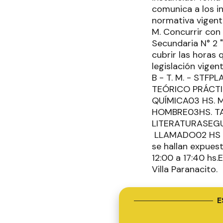
comunica a los i
normativa vigent
M. Concurrir co
Secundaria N° 2 "
cubrir las horas 
legislación vig
B - T. M. - STF
TEÓRICO PRÁCTIC
QUÍMICA03 HS. 
HOMBRE03HS. TA
LITERATURASEGU
LLAMADO02 HS FÍS
se hallan expues
12:00 a 17:40 hs.
Villa Paranacito.
E