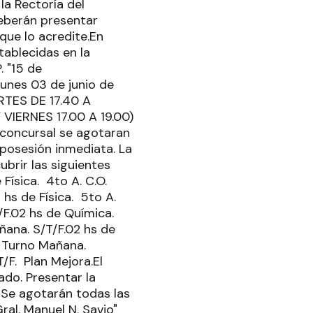
a Rectoría del
berán presentar
 que lo acredite.En
tablecidas en la
 "15 de
unes 03 de junio de
RTES DE 17.40 A
Y VIERNES 17.00 A 19.00)
o concursal se agotaran
e posesión inmediata. La
brir las siguientes
Física. 4to A. C.O.
 hs de Física. 5to A.
T/F.02 hs de Química.
ñana. S/T/F.02 hs de
. Turno Mañana.
/F. Plan Mejora.El
ado. Presentar la
 Se agotarán todas las
Gral. Manuel N. Savio"