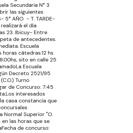
uela Secundaria N° 3
rir las siguientes
S- 5° AÑO - T. TARDE-
ealizará el día
as 23. Ibicuy- Entre
arpeta de antecedentes.
mediata. Escuela
s horas cátedras:12 hs
8.00hs, sito en calle 25
LlamadoLa Escuela
egún Decreto 2521/95
 (C.O.) Turno
ar de Concurso: 7:45
a.Los interesados
 la casa constancia que
concursales
a Normal Superior "O.
 en las horas que se
naFecha de concurso: