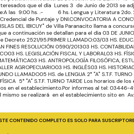
nteresados que el día Lunes 3 de Junio de 2013 se ad
e:A las 9:00 hs. .- 6 hs. Lengua y Literatura 2do. 2da
n Credencial de Puntaje y DNI.CONVOCATORIA A CON
ISLAS DEL IBICUY" de Villa Paranacito llama a concurs
que a continuación se detallan para el día 03 DE JUNIO
ente Decreto 2521/95.PRIMER LLAMADO:03/03 HS. EDUC
PLAN FINES RESOLUCIÓN 0590/201303 HS. CONTABILI
O03 HS. LEGISLACIÓN FISCAL Y LABORAL03 HS. FÍSIC
MATEMÁTICA03 HS. ANTROPOLOGÍA FILOSÓFICA, EST
LLER AGROPECUARIO03 HS. INGLÉS03 HS. HISTORIA0
NDO LLAMADO05 HS. de LENGUA 2° "A" S.T.F. TURNO
ICA 5° "A" S.T.F. TURNO TARDE Los horarios de los 
tos en el establecimiento.Por informes al tel: 03446-4
El mismo se realizará en el establecimiento sito en Av
STE CONTENIDO COMPLETO ES SOLO PARA SUSCRIPTOR