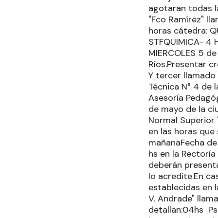
agotaran todas l
"Fco Ramírez" ll
horas cátedra: 
STFQUIMICA- 4 HS
MIERCOLES 5 de JU
Ríos.Presentar c
Y tercer llamado
Técnica N° 4 de l
Asesoría Pedagógi
de mayo de la ci
Normal Superior 
en las horas que 
mañanaFecha de 
hs en la Rector
deberán presentar
lo acredite.En c
establecidas en 
V. Andrade" llam
detallan:04hs Ps