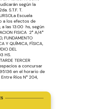
judicarán según la
. S.T.F. T.
CURSOLa Escuela
o a los efectos de
, a las 13:00 hs, según
ACION FISICA 2° A/4°
DAD, FUNDAMENTO
A Y QUÍMICA, FÍSICA,
UDIO DEL
3 HS.
 TARDE TERCER
espacios a concursar
95136 en el horario de
. Entre Ríos N° 204,
ES