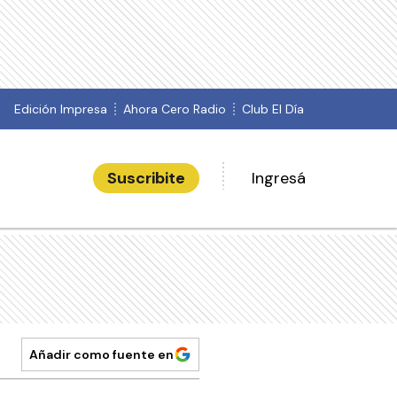
Edición Impresa
Ahora Cero Radio
Club El Día
Suscribite
Ingresá
Añadir como fuente en