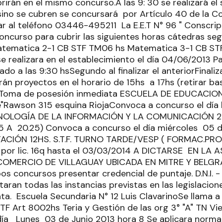
rirán en el mismo concurso.A las 9: 30 se realizará el
, sino se cubren se concursará por Artículo 40 de la 
ar al teléfono 03446-495211 La E.E.T N° 96 " Consc
 concurso para cubrir las siguientes horas cátedras s
Matematica 2-1 CB STF TM06 hs Matematica 3-1 CB ST
se realizara en el establecimiento el día 04/06/2013 
ado a las 9:30 hsSegundo al finalizar el anteriorFinal
rán proyectos en el horario de 15hs a 17hs (retirar ba
)Toma de posesión inmediata ESCUELA DE EDUCACION 
"Rawson 315 esquina RiojaConvoca a concurso el día l
NOLOGÍA DE LA INFORMACIÓN Y LA COMUNICACIÓN 2HS. 4
 A 20.25) Convoca a concurso el día miércoles 05 de
ACIÓN 12HS. S.T.F. TURNO TARDE/VESP ( FORMAC.PR
 por lic. 16q hasta el 03/03/2014 A DICTARSE EN LA
OMERCIO DE VILLAGUAY UBICADA EN MITRE Y BELGR
s concursos presentar credencial de puntaje. D.N.I. -
aran todas las instancias previstas en las legislacion
a. Escuela Secundaria N° 12 Luis ClavarinoSe llama a 
TF Art 8002hs Teria y Gestión de las org 3° "A" TN Vi
ía Lunes 03 de Junio 2013 hora 8 Se aplicara normat