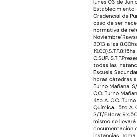
lunes 03 de Jun
Establecimiento
Credencial de Pun
caso de ser nece
normativa de ref
Noviembre"Rawson
2013 a las 8.00h
19.00).S.T.F.8:15
C.SUP. S.T.F.Pres
todas las instanc
Escuela Secundari
horas cátedras se
Turno Mañana. S/T
C.O. Turno Mañana
4to A. C.O. Turno
Química. 5to A. 
S/T/F.Hora: 9:450
mismo se llevará 
documentación co
instancias. Toma 