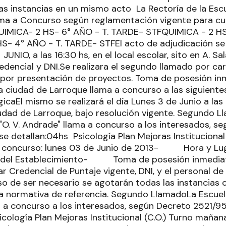
as instancias en un mismo acto La Rectoría de la Esc
ama a Concurso según reglamentación vigente para cub
QUIMICA- 2 HS- 6° AÑO - T. TARDE- STFQUIMICA - 2 H
- 4° AÑO - T. TARDE- STFEl acto de adjudicación se r
NIO, a las 16:30 hs, en el local escolar, sito en A. Sal
redencial y DNI.Se realizara el segundo llamado por c
 por presentación de proyectos. Toma de posesión in
a ciudad de Larroque llama a concurso a las siguiente
caEl mismo se realizará el día Lunes 3 de Junio a las 
udad de Larroque, bajo resolución vigente. Segundo 
"O. V. Andrade" llama a concurso a los interesados, s
se detallan:04hs Psicología Plan Mejoras Institucional
concurso: lunes 03 de Junio de 2013- Hora y Lug
ía del Establecimiento- Toma de posesión inmediat
 Credencial de Puntaje vigente, DNI, y el personal de
aso de ser necesario se agotarán todas las instancias 
la normativa de referencia. Segundo LlamadoLa Escuel
a a concurso a los interesados, según Decreto 2521/95
icología Plan Mejoras Institucional (C.O.) Turno maña