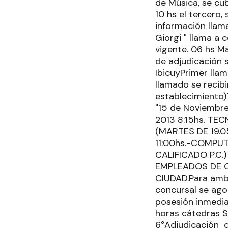
de Música, se cub
10 hs el tercero
información llam
Giorgi " llama a
vigente. 06 hs 
de adjudicación 
IbicuyPrimer llam
llamado se recibi
establecimiento
"15 de Noviembre
2013 8:15hs. TEC
(MARTES DE 19.05
11:00hs.-COMPUT
CALIFICADO P.C.)
EMPLEADOS DE C
CIUDAD.Para ambo
concursal se agot
posesión inmediat
horas cátedras S
6°Adjudicación d