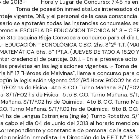
io de 2013- Hora y Lugar de Concurso: 7:45 hs en l
- Toma de posesión inmediata.Los interesados de
taje vigente, DNI, y el personal de la casa constancia
sario se agotarán todas las instancias concursales es
erencia. ESCUELA DE EDUCACION TECNICA N° 3 - C.F.P.
 315 esquina Rioja Convoca a concurso para el día L
s.- EDUCACIÓN TECNOLÓGICA C.B.C. 2hs. 3°2ª T.T. (MA
hs.MATEMÁTICA 5hs. 5° 1ªT.A. (JUEVES DE 17.00 A 18.20 
entar credencial de puntaje. D.N.I. - En el presente act
ias previstas en las legislaciones vigentes. .- Toma d
a N° 17 "Héroes de Malvinas", llama a concurso para cu
gún la legislación vigente 2521/95.Hora: 9:0002 hs de 
/F.02 hs de Física. 4to B. C.O. Turno Mañana. S/T/F.02
. S/T/F.02 hs de Física. 5to B. C.O. Turno Mañana. S/
 Mañana. S/T/F.02 hs de Química. 4to B. C.O. Turno Ma
C.O. Turno Mañana. S/T/F.02 hs de Química. 5to B. C.O
4 hs de Lengua Extranjera (inglés). Turno Rotativo. S/T
a cabo el día 04 de Junio del 2013 al horario mencion
rrespondiente y constancia de personal de la casa.
de posición inmediata. La Dirección de la E.E.T. N° 18 "