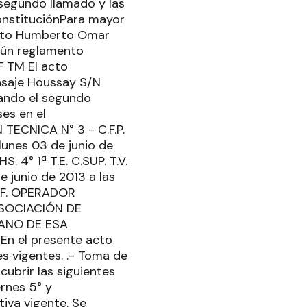
 segundo llamado y las
ConstituciónPara mayor
ripto Humberto Omar
egún reglamento
F TM El acto
Pasaje Houssay S/N
izando el segundo
ses en el
TECNICA N° 3 - C.F.P.
unes 03 de junio de
° 1ª T.E. C.SUP. T.V.
 junio de 2013 a las
OF. OPERADOR
 ASOCIACIÓN DE
ANO DE ESA
 En el presente acto
es vigentes. .- Toma de
cubrir las siguientes
ernes 5° y
iva vigente. Se