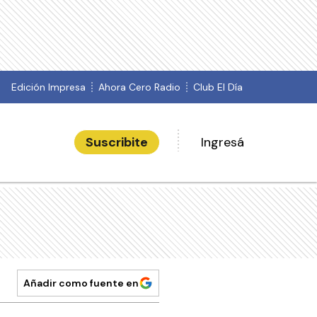
Edición Impresa
Ahora Cero Radio
Club El Día
Suscribite
Ingresá
Añadir como fuente en