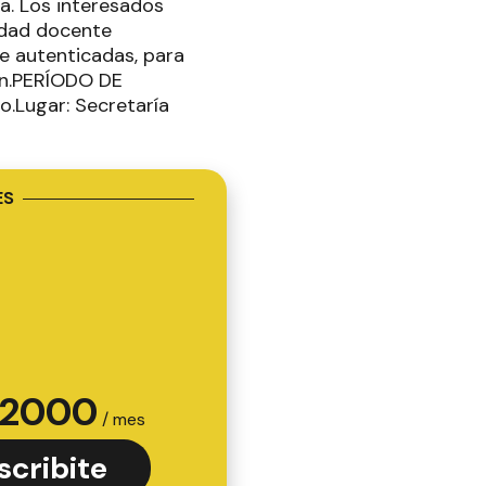
a. Los interesados
üedad docente
te autenticadas, para
ión.PERÍODO DE
io.Lugar: Secretaría
ES
2000
/ mes
scribite