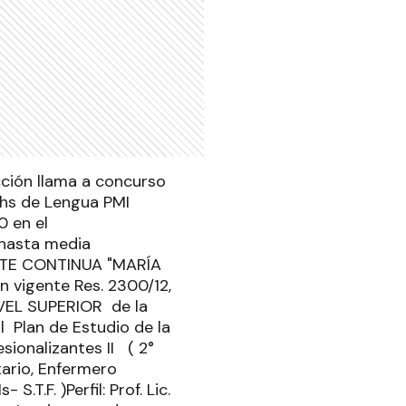
cción llama a concurso
 hs de Lengua PMI
0 en el
e hasta media
NTE CONTINUA "MARÍA
 vigente Res. 2300/12,
IVEL SUPERIOR de la
l Plan de Estudio de la
onalizantes II ( 2°
itario, Enfermero
.T.F. )Perfil: Prof. Lic.