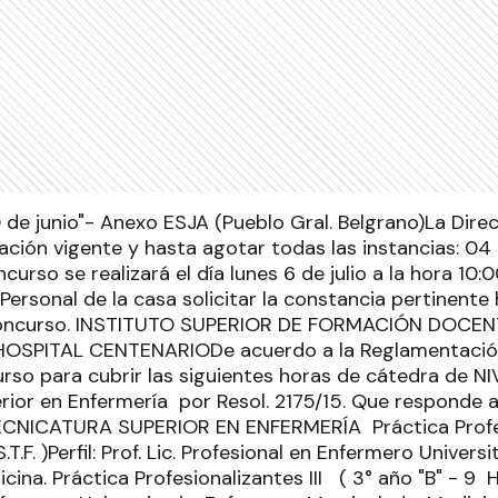
0 de junio"- Anexo ESJA (Pueblo Gral. Belgrano)La Dire
ción vigente y hasta agotar todas las instancias: 04
ncurso se realizará el día lunes 6 de julio a la hora 10:0
Personal de la casa solicitar la constancia pertinent
 concurso. INSTITUTO SUPERIOR DE FORMACIÓN DOCE
 HOSPITAL CENTENARIODe acuerdo a la Reglamentación
rso para cubrir las siguientes horas de cátedra de N
rior en Enfermería por Resol. 2175/15. Que responde a
TECNICATURA SUPERIOR EN ENFERMERÍA Práctica Profesi
.T.F. )Perfil: Prof. Lic. Profesional en Enfermero Univers
ina. Práctica Profesionalizantes III ( 3° año "B" - 9 Hs- S