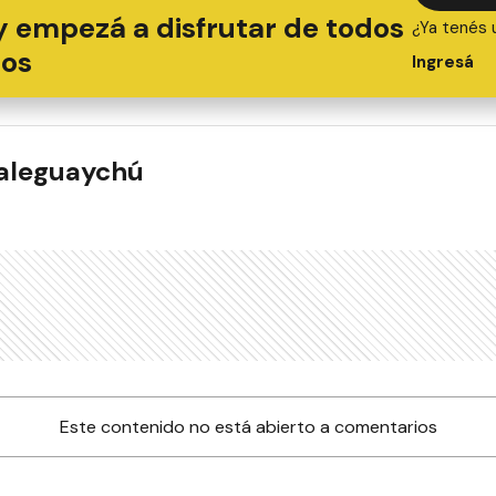
y empezá a disfrutar de todos
¿Ya tenés 
ios
Ingresá
ualeguaychú
Este contenido no está abierto a comentarios