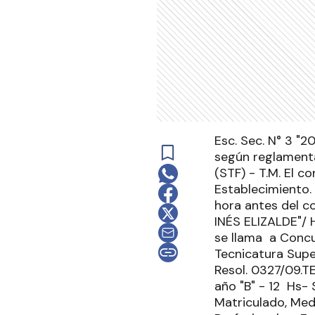
Esc. Sec. N° 3 "2
según reglamenta
(STF) - T.M. El co
Establecimiento. 
hora antes del
INÉS ELIZALDE"/
se llama a Concu
Tecnicatura Supe
Resol. 0327/09.
año "B" - 12 Hs- S
Matriculado, Medic