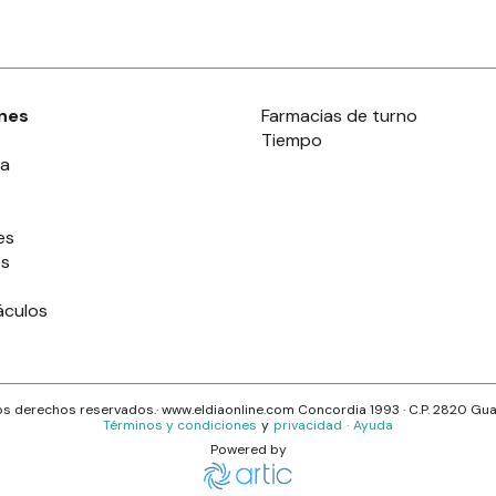
nes
Farmacias de turno
Tiempo
ia
es
es
áculos
s derechos reservados.· www.
eldiaonline.com
Concordia 1993
· C.P.
2820
Gua
Términos y condiciones
y
privacidad
·
Ayuda
Powered by