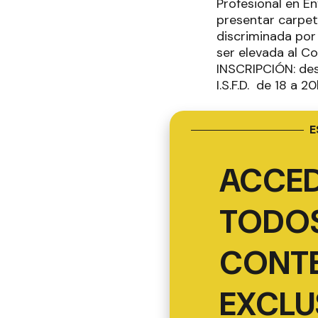
Profesional en E
presentar carpet
discriminada por
ser elevada al C
INSCRIPCIÓN: desd
I.S.F.D. de 18 a 2
E
ACCED
TODOS
CONT
EXCLU