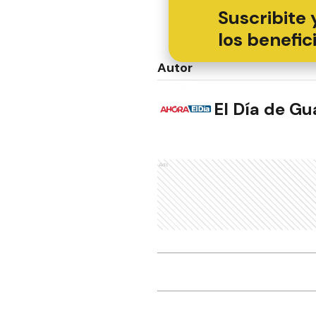
Suscribite 
los benefic
Autor
El Día de G
Ads