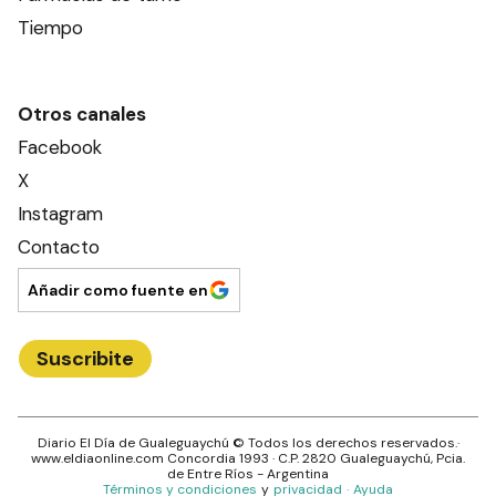
Tiempo
Otros canales
Facebook
X
Instagram
Contacto
Añadir como fuente en
Suscribite
Diario El Día de Gualeguaychú
© Todos los derechos reservados.·
www.
eldiaonline.com
Concordia 1993
· C.P.
2820
Gualeguaychú
, Pcia.
de
Entre Ríos
- Argentina
Términos y condiciones
y
privacidad
·
Ayuda