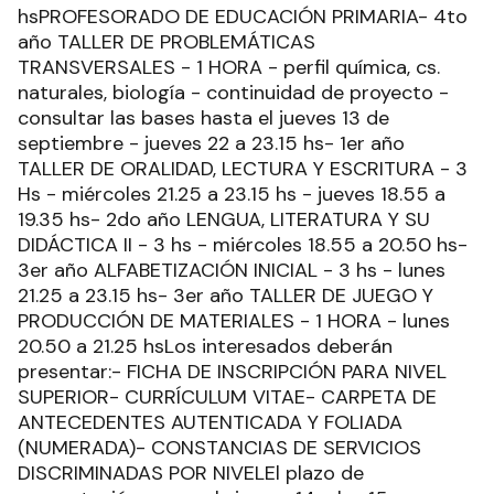
hsPROFESORADO DE EDUCACIÓN PRIMARIA- 4to
año TALLER DE PROBLEMÁTICAS
TRANSVERSALES - 1 HORA - perfil química, cs.
naturales, biología - continuidad de proyecto -
consultar las bases hasta el jueves 13 de
septiembre - jueves 22 a 23.15 hs- 1er año
TALLER DE ORALIDAD, LECTURA Y ESCRITURA - 3
Hs - miércoles 21.25 a 23.15 hs - jueves 18.55 a
19.35 hs- 2do año LENGUA, LITERATURA Y SU
DIDÁCTICA II - 3 hs - miércoles 18.55 a 20.50 hs-
3er año ALFABETIZACIÓN INICIAL - 3 hs - lunes
21.25 a 23.15 hs- 3er año TALLER DE JUEGO Y
PRODUCCIÓN DE MATERIALES - 1 HORA - lunes
20.50 a 21.25 hsLos interesados deberán
presentar:- FICHA DE INSCRIPCIÓN PARA NIVEL
SUPERIOR- CURRÍCULUM VITAE- CARPETA DE
ANTECEDENTES AUTENTICADA Y FOLIADA
(NUMERADA)- CONSTANCIAS DE SERVICIOS
DISCRIMINADAS POR NIVELEl plazo de