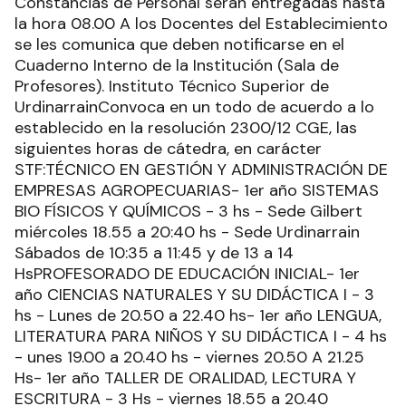
Constancias de Personal serán entregadas hasta
la hora 08.00 A los Docentes del Establecimiento
se les comunica que deben notificarse en el
Cuaderno Interno de la Institución (Sala de
Profesores). Instituto Técnico Superior de
UrdinarrainConvoca en un todo de acuerdo a lo
establecido en la resolución 2300/12 CGE, las
siguientes horas de cátedra, en carácter
STF:TÉCNICO EN GESTIÓN Y ADMINISTRACIÓN DE
EMPRESAS AGROPECUARIAS- 1er año SISTEMAS
BIO FÍSICOS Y QUÍMICOS - 3 hs - Sede Gilbert
miércoles 18.55 a 20:40 hs - Sede Urdinarrain
Sábados de 10:35 a 11:45 y de 13 a 14
HsPROFESORADO DE EDUCACIÓN INICIAL- 1er
año CIENCIAS NATURALES Y SU DIDÁCTICA I - 3
hs - Lunes de 20.50 a 22.40 hs- 1er año LENGUA,
LITERATURA PARA NIÑOS Y SU DIDÁCTICA I - 4 hs
- unes 19.00 a 20.40 hs - viernes 20.50 A 21.25
Hs- 1er año TALLER DE ORALIDAD, LECTURA Y
ESCRITURA - 3 Hs - viernes 18.55 a 20.40