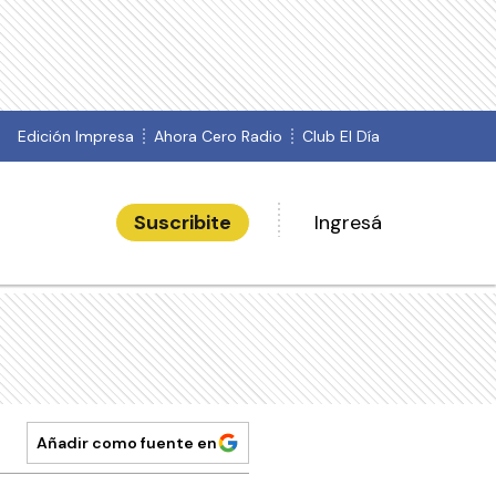
Edición Impresa
Ahora Cero Radio
Club El Día
Suscribite
Ingresá
Añadir como fuente en