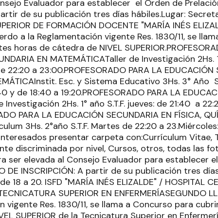
onsejo Evaluador para establecer el Orden de Prelac
tir de su publicación tres días hábiles.Lugar: Secretarí
SUPERIOR DE FORMACIÓN DOCENTE "MARÍA INÉS ELIZA
erdo a la Reglamentación vigente Res. 1830/11, se lla
ientes horas de cátedra de NIVEL SUPERIOR.PROFESOR
ARIA EN MATEMÁTICATaller de Investigación 2Hs. 1° a
 de 22:20 a 23:00.PROFESORADO PARA LA EDUCACIÓN
ÁTICAInstit. Esc. y Sistema Educativo 3Hs. 3° Año S.T
18:40 y de 18:40 a 19:20.PROFESORADO PARA LA EDUC
 Investigación 2Hs. 1° año S.T.F. jueves: de 21:40 a 22:
DO PARA LA EDUCACIÓN SECUNDARIA EN FÍSICA, QU
lum 3Hs. 2°año S.T.F. Martes de 22:20 a 23.Miércoles:
interesados presentar carpeta con:Currículum Vitae, Tí
te discriminada por nivel, Cursos, otros, todas las 
ra ser elevada al Consejo Evaluador para establecer e
 DE INSCRIPCIÓN: A partir de su publicación tres días
.D. de 18 a 20. ISFD "MARÍA INÉS ELIZALDE" / HOSPITAL
ECNICATURA SUPERIOR EN ENFERMERÍASEGUNDO LL
 vigente Res. 1830/11, se llama a Concurso para cubrir
VEL SUPERIOR de la Tecnicatura Superior en Enfermerí