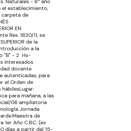
s. Naturales - 6° año
n el establecimiento,
o carpeta de
INÉS
ERIOR EN
 Res. 1830/11, se
L SUPERIOR de la
ntroducción a la
ño "B" - 2 Hs-
Los interesados
üedad docente
te autenticadas, para
er el Orden de
 hábilesLugar:
oca para mañana, a las
icial/06 ampliatoria
cnología Jornada
 tarde.Maestra de
a 1er Año C.B.C. (ex
0 días a partir del 15-