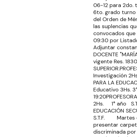
06-12 para 2do. t
6to. grado turno
del Orden de Méri
las suplencias qu
convocados que 
09:30 por Listado
Adjuntar consta
DOCENTE "MARÍA 
vigente Res. 1830
SUPERIOR.PROFE
Investigación 2H
PARA LA EDUCACI
Educativo 3Hs. 3°
19:20PROFESORA
2Hs. 1° año S.T
EDUCACIÓN SECU
S.T.F. Martes de
presentar carpet
discriminada por