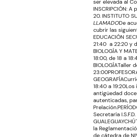
ser elevada al C
INSCRIPCIÓN: A par
20. INSTITUTO 
LLAMADO
De acu
cubrir las sigu
EDUCACIÓN SECUND
21:40 a 22:20 y
BIOLOGÍA Y MATEM
18:00, de 18 a 
BIOLOGÍATaller de
23:00PROFESORA
GEOGRAFÍACurrícu
18:40 a 19:20Los 
antigüedad docen
autenticadas, pa
Prelación.PERÍODO
Secretaría I.S.F
GUALEGUAYCHÚT
la Reglamentación
de cátedra de NI