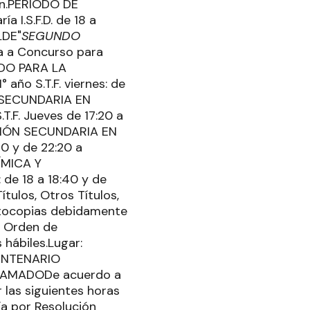
ión.PERÍODO DE
a I.S.F.D. de 18 a
LDE"
SEGUNDO
ma a Concurso para
ADO PARA LA
ño S.T.F. viernes: de
 SECUNDARIA EN
.F. Jueves de 17:20 a
ACIÓN SECUNDARIA EN
20 y de 22:20 a
ÍMICA Y
 de 18 a 18:40 y de
tulos, Otros Títulos,
fotocopias debidamente
l Orden de
 hábiles.Lugar:
 CENTENARIO
AMADODe acuerdo a
 las siguientes horas
a por Resolución