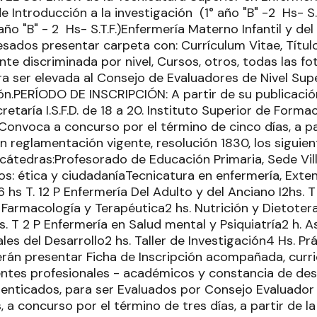
de Introducción a la investigación (1° año "B" -2 Hs- S.
 año "B" - 2 Hs- S.T.F.)Enfermería Materno Infantil y de
eresados presentar carpeta con: Currículum Vitae, Título
te discriminada por nivel, Cursos, otros, todas las 
a ser elevada al Consejo de Evaluadores de Nivel Supe
ón.PERÍODO DE INSCRIPCIÓN: A partir de su publicació
cretaría I.S.F.D. de 18 a 20. Instituto Superior de For
"Convoca a concurso por el término de cinco días, a pa
n reglamentación vigente, resolución 1830, los siguien
 cátedras:Profesorado de Educación Primaria, Sede Vil
: ética y ciudadaníaTecnicatura en enfermería, Exten
hs T. 12 P Enfermería Del Adulto y del Anciano I2hs. 
 Farmacología y Terapéutica2 hs. Nutrición y Dietoter
hs. T 2 P Enfermería en Salud mental y Psiquiatría2 h. 
les del Desarrollo2 hs. Taller de Investigación4 Hs. Pr
rán presentar Ficha de Inscripción acompañada, curr
entes profesionales - académicos y constancia de des
nticados, para ser Evaluados por Consejo Evaluador I
a concurso por el término de tres días, a partir de la