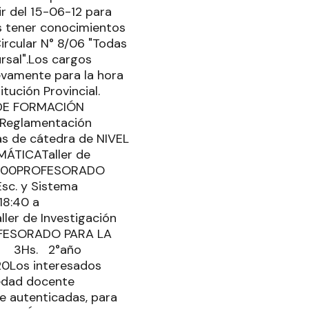
ir del 15-06-12 para
es tener conocimientos
Circular N° 8/06 "Todas
rsal".Los cargos
evamente para la hora
tución Provincial.
R DE FORMACIÓN
 Reglamentación
ras de cátedra de NIVEL
ÁTICATaller de
 a 23:00PROFESORADO
sc. y Sistema
 18:40 a
er de Investigación
ROFESORADO PARA LA
lum 3Hs. 2°año
:20Los interesados
üedad docente
te autenticadas, para