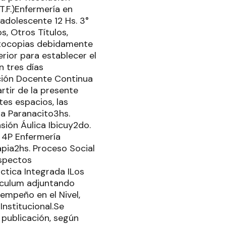
T.F.)Enfermería en
l adolescente 12 Hs. 3°
s, Otros Títulos,
fotocopias debidamente
rior para establecer el
n tres días
mación Docente Continua
rtir de la presente
tes espacios, las
la Paranacito3hs.
sión Áulica Ibicuy2do.
T 4P Enfermería
apia2hs. Proceso Social
Aspectos
áctica Integrada ILos
iculum adjuntando
empeño en el Nivel,
nstitucional.Se
 publicación, según