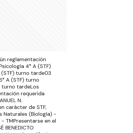
ún reglamentación
Psicología 4° A (STF)
A (STF) turno tarde03
6° A (STF) turno
) turno tardeLos
entación requerida
MANUEL N.
n carácter de STF,
s Naturales (Biología) -
CS - TMPresentarse en el
OSÉ BENEDICTO