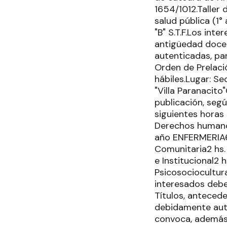
1654/1012.Taller 
salud pública (1°
"B" S.T.F.Los int
antigüedad docen
autenticadas, par
Orden de Prelaci
hábiles.Lugar: Se
"Villa Paranacito
publicación, segú
siguientes horas
Derechos humanos
año ENFERMERIA6 
Comunitaria2 hs.
e Institucional2 
Psicosociocultura
interesados debe
Títulos, anteced
debidamente aute
convoca, además, 