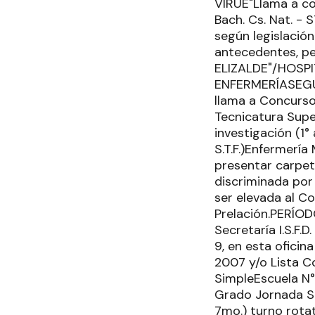
VIRUÉ"Llama a con
Bach. Cs. Nat. - 
según legislación
antecedentes, pe
ELIZALDE"/HOS
ENFERMERÍASEGUN
llama a Concurso
Tecnicatura Supe
investigación (1°
S.T.F.)Enfermería
presentar carpet
discriminada por
ser elevada al C
Prelación.PERÍOD
Secretaría I.S.F
9, en esta oficin
2007 y/o Lista C
SimpleEscuela N° 
Grado Jornada Sim
7mo.) turno rotat