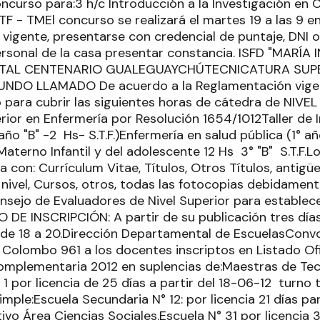
curso para:3 h/c Introducción a la Investigación en C
STF - TMEl concurso se realizará el martes 19 a las 9 e
 vigente, presentarse con credencial de puntaje, DNI 
rsonal de la casa presentar constancia. ISFD "MARÍA 
PITAL CENTENARIO GUALEGUAYCHÚTECNICATURA SUP
DO LLAMADO De acuerdo a la Reglamentación vigente
 para cubrir las siguientes horas de cátedra de NIVE
rior en Enfermería por Resolución 1654/1012Taller de I
 año "B" -2 Hs- S.T.F.)Enfermería en salud pública (1° a
 Materno Infantil y del adolescente 12 Hs 3° "B" S.T.F.
a con: Currículum Vitae, Títulos, Otros Títulos, antig
 nivel, Cursos, otros, todas las fotocopias debidamen
onsejo de Evaluadores de Nivel Superior para establec
O DE INSCRIPCIÓN: A partir de su publicación tres días
.D. de 18 a 20.Dirección Departamental de EscuelasConv
a Colombo 961 a los docentes inscriptos en Listado Of
omplementaria 2012 en suplencias de:Maestras de Te
1 por licencia de 25 días a partir del 18-06-12 turno
ple:Escuela Secundaria N° 12: por licencia 21 días par
ivo Área Ciencias Sociales.Escuela N° 31 por licencia 3