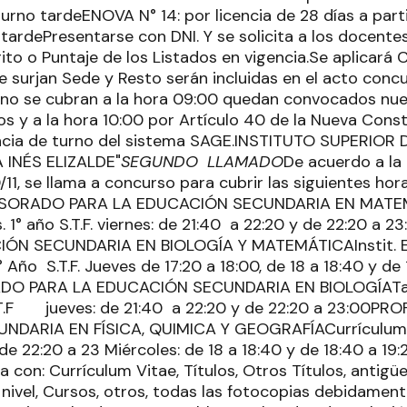
urno tardeENOVA N° 14: por licencia de 28 días a part
 tardePresentarse con DNI. Y se solicita a los docent
to o Puntaje de los Listados en vigencia.Se aplicará 
e surjan Sede y Resto serán incluidas en el acto concu
no se cubran a la hora 09:00 quedan convocados nu
s y a la hora 10:00 por Artículo 40 de la Nueva Consti
ncia de turno del sistema SAGE.INSTITUTO SUPERIO
INÉS ELIZALDE"
SEGUNDO LLAMADO
De acuerdo a la
/11, se llama a concurso para cubrir las siguientes ho
SORADO PARA LA EDUCACIÓN SECUNDARIA EN MATEM
s. 1° año S.T.F. viernes: de 21:40 a 22:20 y de 22:20
ÓN SECUNDARIA EN BIOLOGÍA Y MATEMÁTICAInstit. E
 Año S.T.F. Jueves de 17:20 a 18:00, de 18 a 18:40 y de
DO PARA LA EDUCACIÓN SECUNDARIA EN BIOLOGÍATall
.F jueves: de 21:40 a 22:20 y de 22:20 a 23:00P
NDARIA EN FÍSICA, QUIMICA Y GEOGRAFÍACurrícu
 22:20 a 23 Miércoles: de 18 a 18:40 y de 18:40 a 19
a con: Currículum Vitae, Títulos, Otros Títulos, antig
 nivel, Cursos, otros, todas las fotocopias debidamen