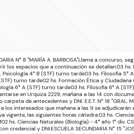
RIA N° 8 "MARÍA A. BARBOSA"Llama a concurso, seg
rir los espacios que a continuación se detallan:03 hs. 
 Psicología 4° B (STF) turno tarde03 hs. Filosofía 5° 
B (STF) turno tarde02 hs. Formación Ética y Ciudadana 
logía 6° A (STF) turno tarde03 hs. Filosofía 6° A (STF
entarse en Urquiza 2229, mañana a las 14 con docum
o carpeta de antecedentes y DNI. E.E.T. N° 18 "GRAL. 
 los interesados que mañana a las 9 se adjudicarán e
a vigente, las siguientes horas cátedra:03 hs. Ciencia
TM02 hs. Ciencias Naturales (Biología) - 4° año 1° div. 
 con credencial y DNI.ESCUELA SECUNDARIA N° 15 "J