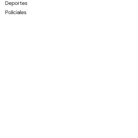
Deportes
Policiales
Política
Espectáculos
Edictos
Farmacias de turno
Tiempo
Otros canales
Facebook
X
Instagram
Contacto