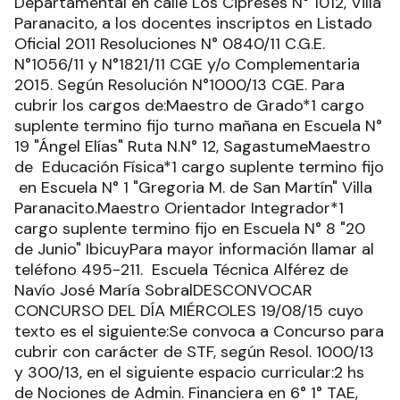
Departamental en calle Los Cipreses N° 1012, Villa
Paranacito, a los docentes inscriptos en Listado
Oficial 2011 Resoluciones N° 0840/11 C.G.E.
N°1056/11 y N°1821/11 CGE y/o Complementaria
2015. Según Resolución N°1000/13 CGE. Para
cubrir los cargos de:Maestro de Grado*1 cargo
suplente termino fijo turno mañana en Escuela N°
19 "Ángel Elías" Ruta N.N° 12, SagastumeMaestro
de Educación Física*1 cargo suplente termino fijo
en Escuela N° 1 "Gregoria M. de San Martín" Villa
Paranacito.Maestro Orientador Integrador*1
cargo suplente termino fijo en Escuela N° 8 "20
de Junio" IbicuyPara mayor información llamar al
teléfono 495-211. Escuela Técnica Alférez de
Navío José María SobralDESCONVOCAR
CONCURSO DEL DÍA MIÉRCOLES 19/08/15 cuyo
texto es el siguiente:Se convoca a Concurso para
cubrir con carácter de STF, según Resol. 1000/13
y 300/13, en el siguiente espacio curricular:2 hs
de Nociones de Admin. Financiera en 6° 1° TAE,