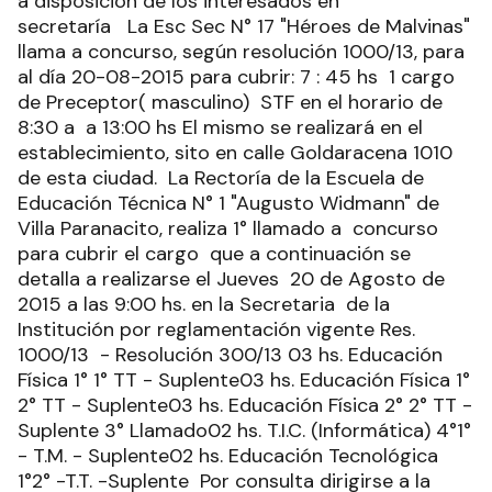
a disposición de los interesados en
secretaría La Esc Sec N° 17 "Héroes de Malvinas"
llama a concurso, según resolución 1000/13, para
al día 20-08-2015 para cubrir: 7 : 45 hs 1 cargo
de Preceptor( masculino) STF en el horario de
8:30 a a 13:00 hs El mismo se realizará en el
establecimiento, sito en calle Goldaracena 1010
de esta ciudad. La Rectoría de la Escuela de
Educación Técnica N° 1 "Augusto Widmann" de
Villa Paranacito, realiza 1° llamado a concurso
para cubrir el cargo que a continuación se
detalla a realizarse el Jueves 20 de Agosto de
2015 a las 9:00 hs. en la Secretaria de la
Institución por reglamentación vigente Res.
1000/13 - Resolución 300/13 03 hs. Educación
Física 1° 1° TT - Suplente03 hs. Educación Física 1°
2° TT - Suplente03 hs. Educación Física 2° 2° TT -
Suplente 3° Llamado02 hs. T.I.C. (Informática) 4°1°
- T.M. - Suplente02 hs. Educación Tecnológica
1°2° -T.T. -Suplente Por consulta dirigirse a la