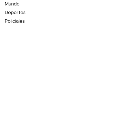
Mundo
Deportes
Policiales
Política
Espectáculos
Edictos
Farmacias de turno
Tiempo
Otros canales
Facebook
X
Instagram