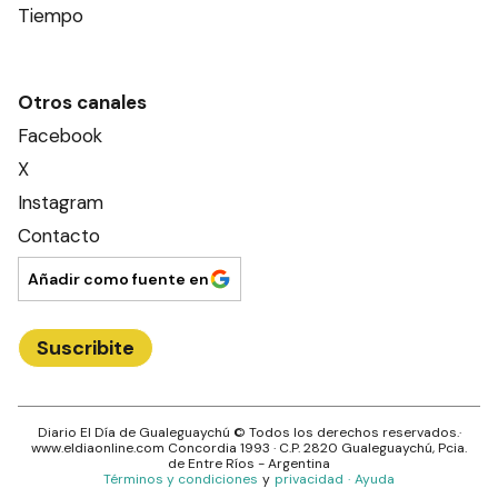
Tiempo
Otros canales
Facebook
X
Instagram
Contacto
Añadir como fuente en
Suscribite
Diario El Día de Gualeguaychú
© Todos los derechos reservados.·
www.
eldiaonline.com
Concordia 1993
· C.P.
2820
Gualeguaychú
, Pcia.
de
Entre Ríos
- Argentina
Términos y condiciones
y
privacidad
·
Ayuda