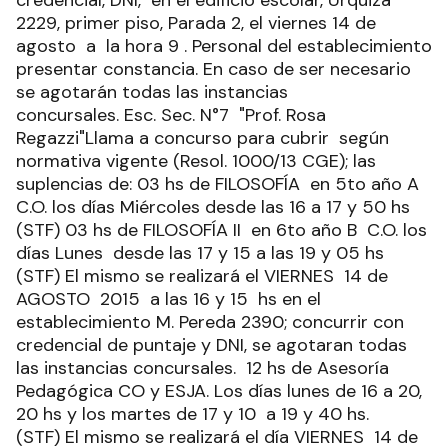
credencial, DNI, en el edificio escolar, Urquiza
2229, primer piso, Parada 2, el viernes 14 de
agosto a la hora 9 . Personal del establecimiento
presentar constancia. En caso de ser necesario
se agotarán todas las instancias
concursales. Esc. Sec. N°7 "Prof. Rosa
Regazzi"Llama a concurso para cubrir según
normativa vigente (Resol. 1000/13 CGE); las
suplencias de: 03 hs de FILOSOFÍA en 5to año A
C.O. los días Miércoles desde las 16 a 17 y 50 hs
(STF) 03 hs de FILOSOFÍA II en 6to año B C.O. los
días Lunes desde las 17 y 15 a las 19 y 05 hs
(STF) El mismo se realizará el VIERNES 14 de
AGOSTO 2015 a las 16 y 15 hs en el
establecimiento M. Pereda 2390; concurrir con
credencial de puntaje y DNI, se agotaran todas
las instancias concursales. 12 hs de Asesoría
Pedagógica CO y ESJA. Los días lunes de 16 a 20,
20 hs y los martes de 17 y 10 a 19 y 40 hs.
(STF) El mismo se realizará el día VIERNES 14 de