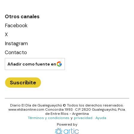
Otros canales
Facebook
X
Instagram
Contacto
Añadir como fuente en
Suscribite
Diario El Día de Gualeguaychú
© Todos los derechos reservados.·
www.
eldiaonline.com
Concordia 1993
· C.P.
2820
Gualeguaychú
, Pcia.
de
Entre Ríos
- Argentina
Términos y condiciones
y
privacidad
·
Ayuda
Powered by