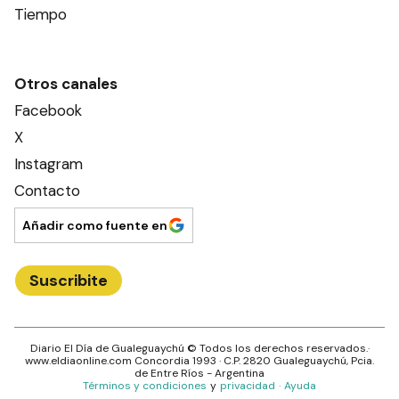
Tiempo
Otros canales
Facebook
X
Instagram
Contacto
Añadir como fuente en
Suscribite
Diario El Día de Gualeguaychú
© Todos los derechos reservados.·
www.
eldiaonline.com
Concordia 1993
· C.P.
2820
Gualeguaychú
, Pcia.
de
Entre Ríos
- Argentina
Términos y condiciones
y
privacidad
·
Ayuda