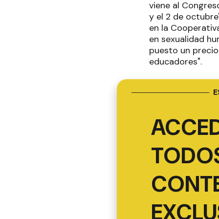
viene al Congres
y el 2 de octubr
en la Cooperativa
en sexualidad hu
puesto un precio
educadores".
E
ACCED
TODOS
CONT
EXCLU