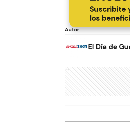
Suscribite 
los benefic
Autor
El Día de G
Ads