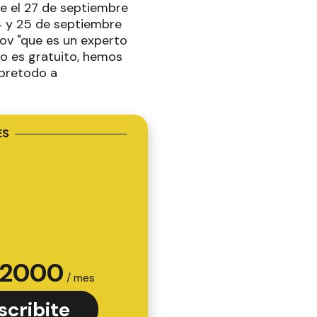
re el 27 de septiembre
24 y 25 de septiembre
sov "que es un experto
o es gratuito, hemos
obretodo a
ES
2000
/ mes
scribite