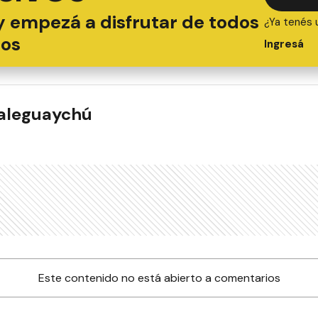
y empezá a disfrutar de todos
¿Ya tenés 
ios
Ingresá
ualeguaychú
Este contenido no está abierto a comentarios