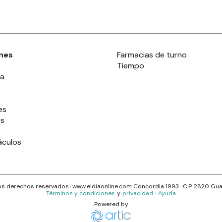
nes
Farmacias de turno
Tiempo
ia
es
es
áculos
s derechos reservados.· www.
eldiaonline.com
Concordia 1993
· C.P.
2820
Gua
Términos y condiciones
y
privacidad
·
Ayuda
Powered by