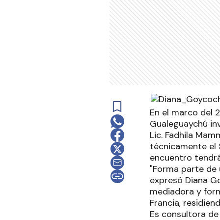
En el marco del 2
Gualeguaychú invi
Lic. Fadhila Mamm
técnicamente el S
encuentro tendrá 
"Forma parte de 
expresó Diana G
mediadora y form
Francia, residie
Es consultora de 