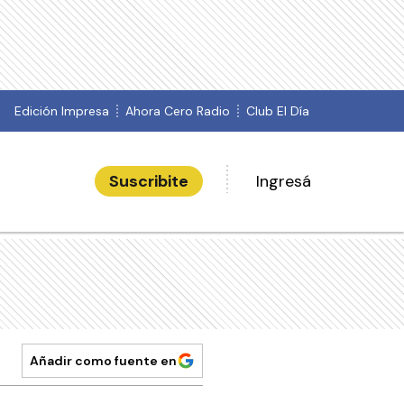
Edición Impresa
Ahora Cero Radio
Club El Día
Suscribite
Ingresá
Añadir como fuente en