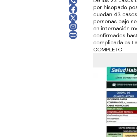
De los 23 casos 
por hisopado pos
quedan 43 casos 
personas bajo se
en internación m
confirmados hast
complicada es La
COMPLETO