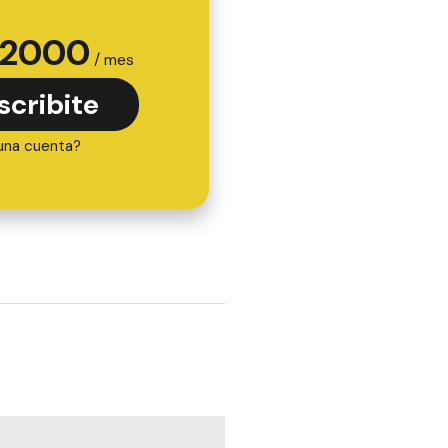
2000
/ mes
scribite
una cuenta?