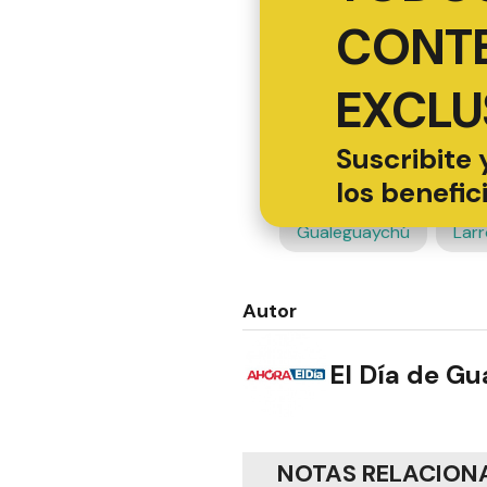
CONT
EXCLU
Suscribite 
los benefic
Gualeguaychú
Lar
Autor
El Día de G
NOTAS RELACION