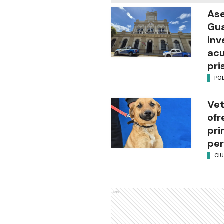
Ase
Gua
inv
ac
pri
POL
Vet
ofr
pri
per
CI
Ads