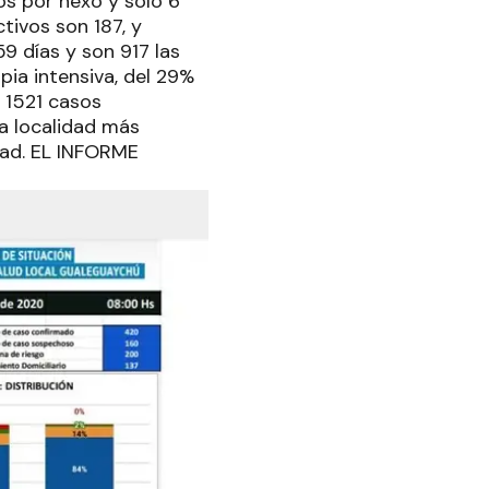
s por nexo y solo 6
tivos son 187, y
9 días y son 917 las
ia intensiva, del 29%
 1521 casos
a localidad más
dad. EL INFORME