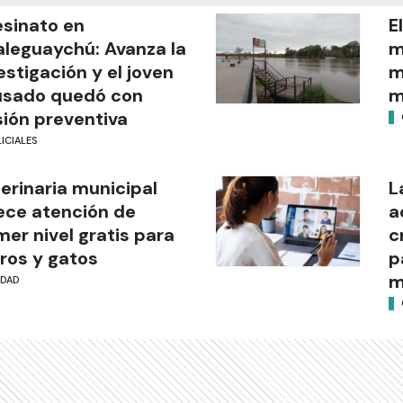
sinato en
E
leguaychú: Avanza la
m
estigación y el joven
m
usado quedó con
m
sión preventiva
ICIALES
erinaria municipal
L
ece atención de
a
mer nivel gratis para
c
ros y gatos
p
m
UDAD