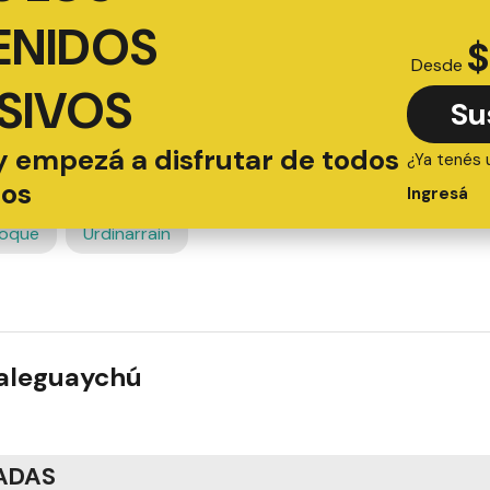
ENIDOS
$
Desde
SIVOS
Su
y empezá a disfrutar de todos
¿Ya tenés 
ios
Ingresá
roque
Urdinarrain
ualeguaychú
ADAS