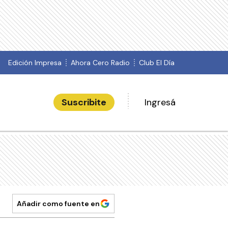
Edición Impresa
Ahora Cero Radio
Club El Día
Suscribite
Ingresá
Añadir como fuente en