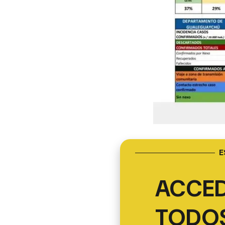
E
ACCED
TODOS