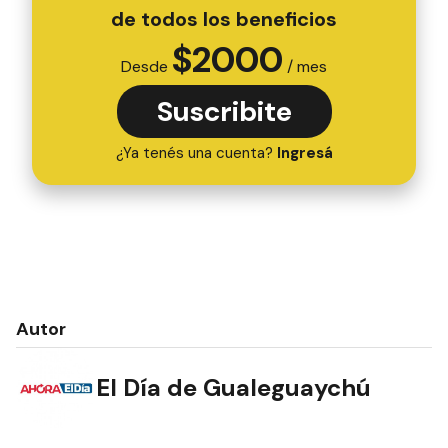
EXCLUSIVOS
Suscribite y empezá a disfrutar
de todos los beneficios
$
2000
Desde
/ mes
Suscribite
¿Ya tenés una cuenta?
Ingresá
Autor
El Día de Gualeguaychú