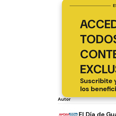
E
ACCED
TODOS
CONT
EXCLU
Suscribite 
los benefic
Autor
El Día de G