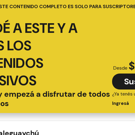
STE CONTENIDO COMPLETO ES SOLO PARA SUSCRIPTOR
É A ESTE Y A
 LOS
ENIDOS
$
Desde
SIVOS
Su
y empezá a disfrutar de todos
¿Ya tenés 
ios
Ingresá
ualeguaychú