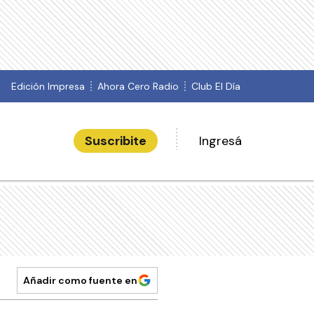
Edición Impresa
Ahora Cero Radio
Club El Día
Suscribite
Ingresá
Añadir como fuente en