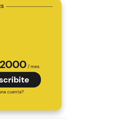
ES
2000
/ mes
scribite
una cuenta?