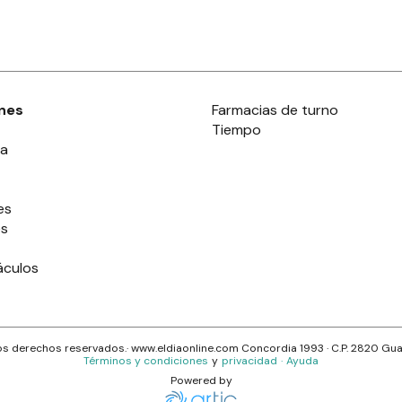
nes
Farmacias de turno
Tiempo
ia
es
es
áculos
s derechos reservados.· www.
eldiaonline.com
Concordia 1993
· C.P.
2820
Gua
Términos y condiciones
y
privacidad
·
Ayuda
Powered by