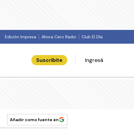
Edición Impresa
Ahora Cero Radio
Club El Día
Suscribite
Ingresá
Añadir como fuente en