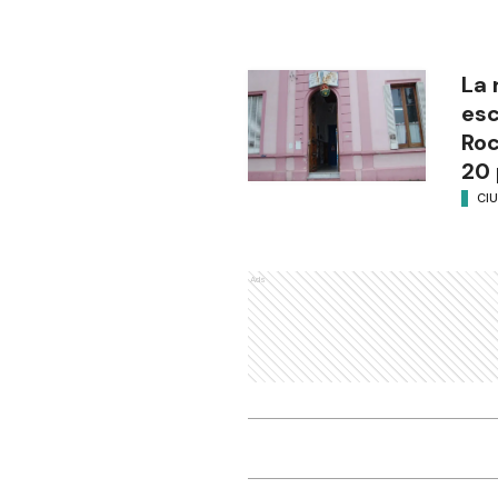
La 
esc
Ro
20 
CI
Ads