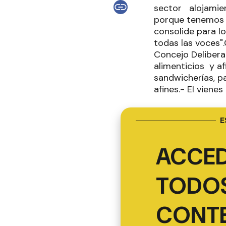
sector alojamie
porque tenemos l
consolide para 
todas las voces".
Concejo Deliberan
alimenticios y af
sandwicherías, pa
afines.- El viene
E
ACCED
TODOS
CONT