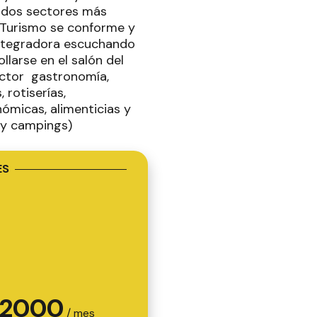
 dos sectores más
 Turismo se conforme y
integradora escuchando
llarse en el salón del
sector gastronomía,
 rotiserías,
nómicas, alimenticias y
os y campings)
ES
2000
/ mes