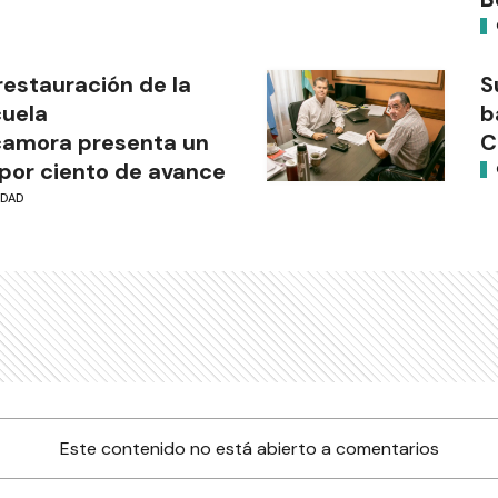
restauración de la
S
uela
b
camora presenta un
C
por ciento de avance
UDAD
Este contenido no está abierto a comentarios