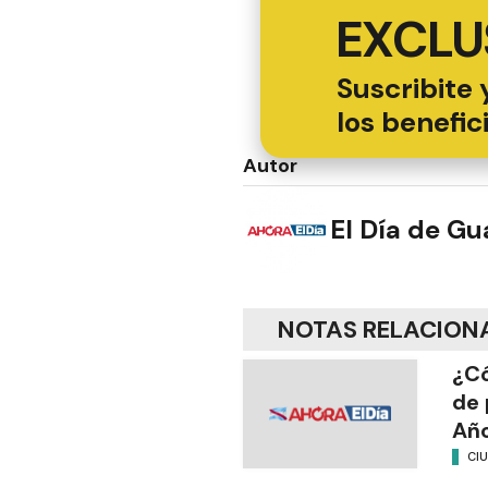
EXCLU
Suscribite 
los benefic
Autor
El Día de G
NOTAS RELACION
¿Có
de 
Añ
CI