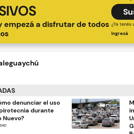
SIVOS
Su
y empezá a disfrutar de todos
¿Ya tenés 
ios
Ingresá
ualeguaychú
ADAS
mo denunciar el uso
M
pirotecnia durante
i
o Nuevo?
U
G
UDAD
B