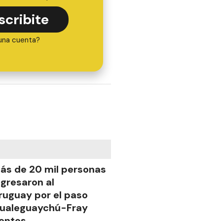
scribite
una cuenta?
ás de 20 mil personas
ngresaron al
ruguay por el paso
ualeguaychú-Fray
entos