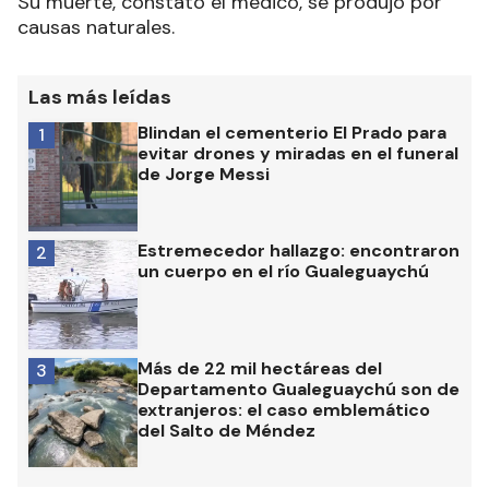
Su muerte, constató el médico, se produjo por
causas naturales.
Las más leídas
Blindan el cementerio El Prado para
1
evitar drones y miradas en el funeral
de Jorge Messi
Estremecedor hallazgo: encontraron
2
un cuerpo en el río Gualeguaychú
Más de 22 mil hectáreas del
3
Departamento Gualeguaychú son de
extranjeros: el caso emblemático
del Salto de Méndez