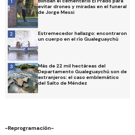
Blindan el cementerio El Prado para
1
evitar drones y miradas en el funeral
de Jorge Messi
Estremecedor hallazgo: encontraron
2
un cuerpo en el río Gualeguaychú
Más de 22 mil hectáreas del
3
Departamento Gualeguaychú son de
extranjeros: el caso emblemático
del Salto de Méndez
-Reprogramación-