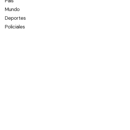
País
Mundo
Deportes
Policiales
Política
Espectáculos
Edictos
Farmacias de turno
Tiempo
Otros canales
Facebook
X