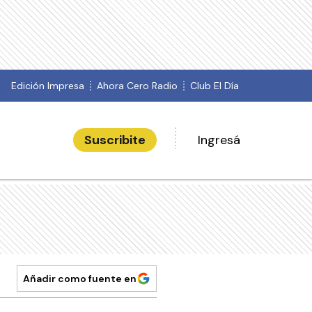
Edición Impresa
Ahora Cero Radio
Club El Día
Suscribite
Ingresá
Añadir como fuente en