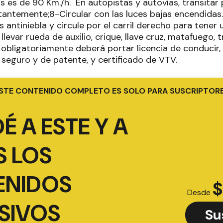
s es de 90 Km./h. En autopistas y autovías, transitar p
antemente;8-Circular con las luces bajas encendidas.
s antiniebla y circule por el carril derecho para tener
levar rueda de auxilio, crique, llave cruz, matafuego, t
 obligatoriamente deberá portar licencia de conducir, 
eguro y de patente, y certificado de VTV.
STE CONTENIDO COMPLETO ES SOLO PARA SUSCRIPTOR
É A ESTE Y A
 LOS
ENIDOS
$
Desde
SIVOS
Su