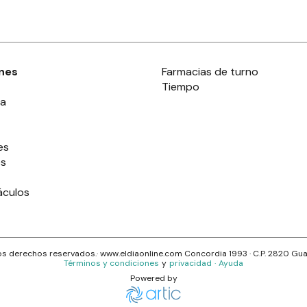
nes
Farmacias de turno
Tiempo
ia
es
es
áculos
s derechos reservados.· www.
eldiaonline.com
Concordia 1993
· C.P.
2820
Gua
Términos y condiciones
y
privacidad
·
Ayuda
Powered by