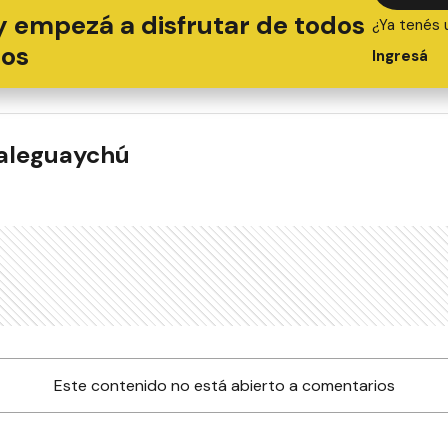
y empezá a disfrutar de todos
¿Ya tenés 
ios
Ingresá
ualeguaychú
Este contenido no está abierto a comentarios