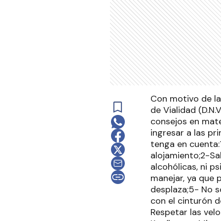
Con motivo de la
de Vialidad (D.N
consejos en mater
ingresar a las pr
tenga en cuenta:1
alojamiento;2-Sa
alcohólicas, ni p
manejar, ya que 
desplaza;5- No so
con el cinturón 
Respetar las vel