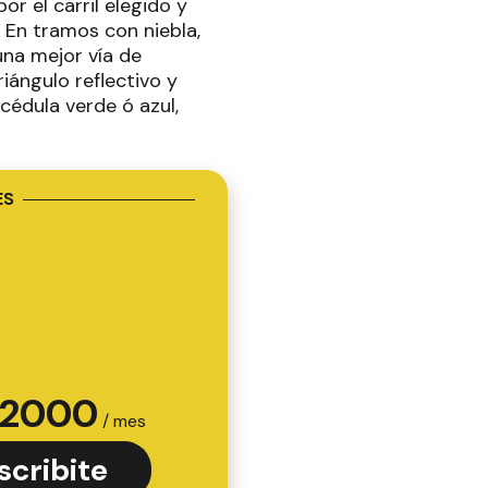
or el carril elegido y
 En tramos con niebla,
 una mejor vía de
riángulo reflectivo y
cédula verde ó azul,
ES
2000
/ mes
scribite