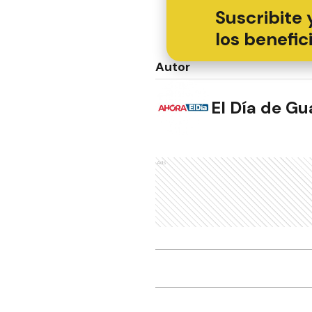
Suscribite 
los benefic
Autor
El Día de G
Ads