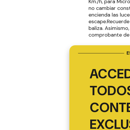
Km./h, para Micro
no cambiar const
encienda las luce
escape.Recuerde l
baliza. Asimismo,
comprobante de s
E
ACCED
TODOS
CONT
EXCLU