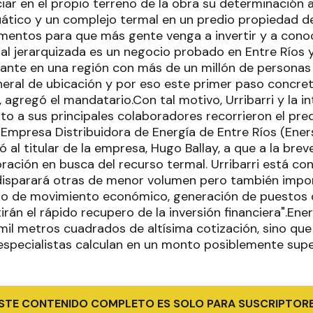
nciar en el propio terreno de la obra su determinación a
ático y un complejo termal en un predio propiedad de
umentos para que más gente venga a invertir y a cono
al jerarquizada es un negocio probado en Entre Ríos 
nte en una región con más de un millón de personas 
neral de ubicación y por eso este primer paso concreto
 agregó el mandatario.Con tal motivo, Urribarri y la i
to a sus principales colaboradores recorrieron el pre
a Empresa Distribuidora de Energía de Entre Ríos (Ener
yó al titular de la empresa, Hugo Ballay, a que a la bre
oración en busca del recurso termal. Urribarri está c
 disparará otras de menor volumen pero también imp
oso de movimiento económico, generación de puestos 
rán el rápido recupero de la inversión financiera".Ene
il metros cuadrados de altísima cotización, sino que 
especialistas calculan en un monto posiblemente super
STE CONTENIDO COMPLETO ES SOLO PARA SUSCRIPTOR