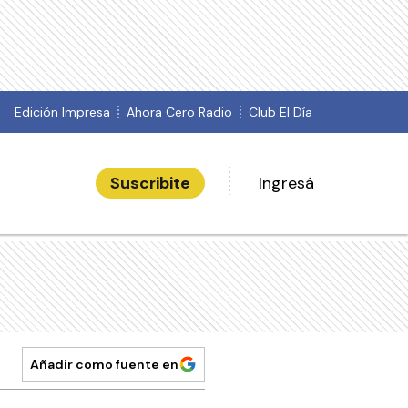
Edición Impresa
Ahora Cero Radio
Club El Día
Suscribite
Ingresá
Añadir como fuente en