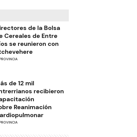
irectores de la Bolsa
e Cereales de Entre
íos se reunieron con
tchevehere
PROVINCIA
ás de 12 mil
ntrerrianos recibieron
apacitación
obre Reanimación
ardiopulmonar
PROVINCIA