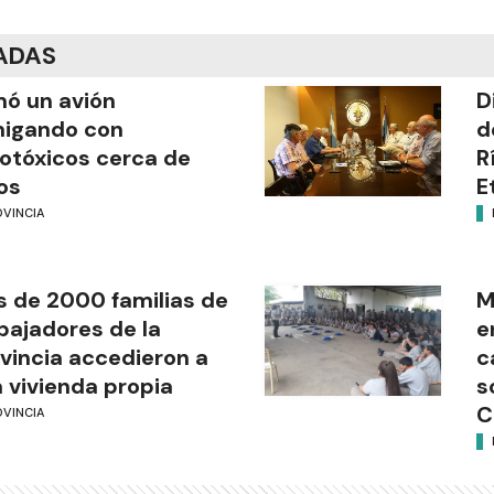
ADAS
mó un avión
D
migando con
d
otóxicos cerca de
R
os
E
OVINCIA
 de 2000 familias de
M
bajadores de la
e
vincia accedieron a
c
 vivienda propia
s
C
OVINCIA