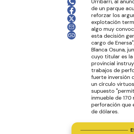
Urribarri, al anu
de un parque acu
reforzar los arg
explotación term
algo muy convoca
esta decisión ge
cargo de Enersa",
Blanca Osuna, jun
cuyo titular es l
provincial instru
trabajos de perf
fuerte inversión
un círculo virtu
supuesto "permiti
inmueble de 170 m
perforación que 
de dólares.
E