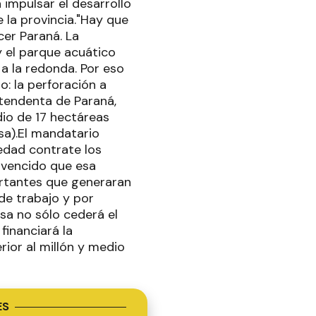
 impulsar el desarrollo
 la provincia."Hay que
cer Paraná. La
y el parque acuático
a la redonda. Por eso
: la perforación a
ntendenta de Paraná,
dio de 17 hectáreas
sa).El mandatario
vedad contrate los
onvencido que esa
ortantes que generaran
de trabajo y por
rsa no sólo cederá el
financiará la
ior al millón y medio
ES