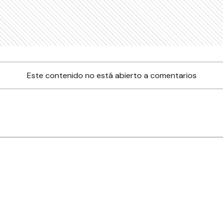
Este contenido no está abierto a comentarios
nes
Farmacias de turno
Tiempo
ia
es