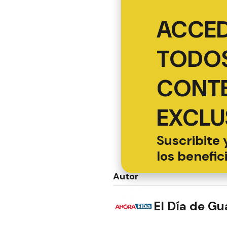
ACCED
TODOS
CONT
EXCLU
Suscribite 
los benefic
Autor
El Día de G