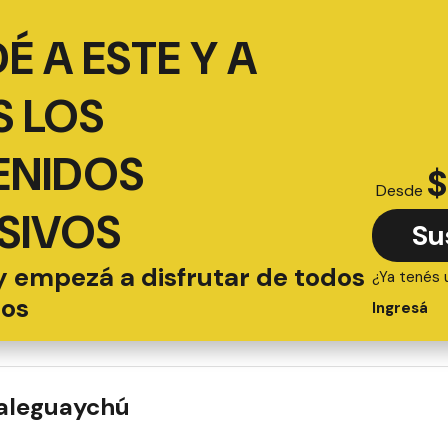
É A ESTE Y A
 LOS
ENIDOS
$
Desde
SIVOS
Su
y empezá a disfrutar de todos
¿Ya tenés 
ios
Ingresá
ualeguaychú