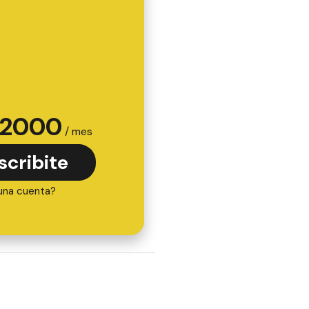
2000
/ mes
scribite
una cuenta?