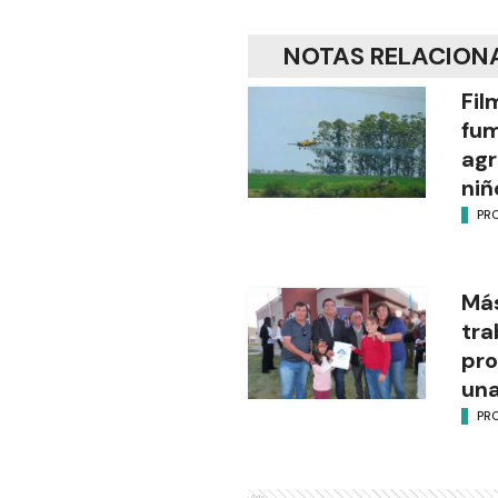
NOTAS RELACION
Fil
fu
agr
niñ
PR
Más
tra
pro
una
PR
Ads