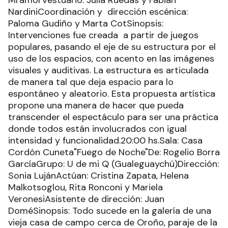
MramorVestuario: Julia Ruedas y Fabián
NardiniCoordinación y dirección escénica:
Paloma Gudiño y Marta CotSinopsis:
Intervenciones fue creada a partir de juegos
populares, pasando el eje de su estructura por el
uso de los espacios, con acento en las imágenes
visuales y auditivas. La estructura es articulada
de manera tal que deja espacio para lo
espontáneo y aleatorio. Esta propuesta artística
propone una manera de hacer que pueda
transcender el espectáculo para ser una práctica
donde todos están involucrados con igual
intensidad y funcionalidad.20:00 hs.Sala: Casa
Cordón Cuneta"Fuego de Noche"De: Rogelio Borra
GarcíaGrupo: U de mi Q (Gualeguaychú)Dirección:
Sonia LujánActúan: Cristina Zapata, Helena
Malkotsoglou, Rita Ronconi y Mariela
VeronesiAsistente de dirección: Juan
DoméSinopsis: Todo sucede en la galería de una
vieja casa de campo cerca de Oroño, paraje de la