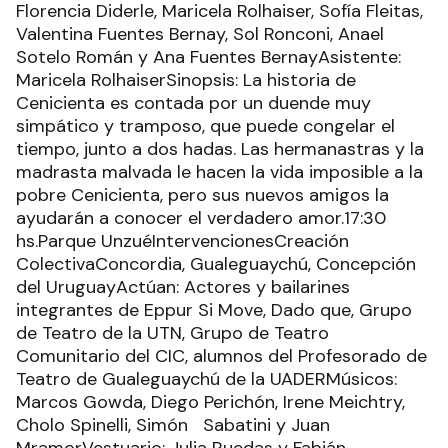
Florencia Diderle, Maricela Rolhaiser, Sofía Fleitas,
Valentina Fuentes Bernay, Sol Ronconi, Anael
Sotelo Román y Ana Fuentes BernayAsistente:
Maricela RolhaiserSinopsis: La historia de
Cenicienta es contada por un duende muy
simpático y tramposo, que puede congelar el
tiempo, junto a dos hadas. Las hermanastras y la
madrasta malvada le hacen la vida imposible a la
pobre Cenicienta, pero sus nuevos amigos la
ayudarán a conocer el verdadero amor.17:30
hs.Parque UnzuéIntervencionesCreación
ColectivaConcordia, Gualeguaychú, Concepción
del UruguayActúan: Actores y bailarines
integrantes de Eppur Si Move, Dado que, Grupo
de Teatro de la UTN, Grupo de Teatro
Comunitario del CIC, alumnos del Profesorado de
Teatro de Gualeguaychú de la UADERMúsicos:
Marcos Gowda, Diego Perichón, Irene Meichtry,
Cholo Spinelli, Simón Sabatini y Juan