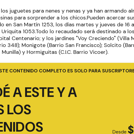
los juguetes para nenes y nenas y ya han armando a
osinas para sorprender a los chicos.Pueden acercar su
 en San Martín 1253, los días martes y jueves de 16 a
Uriquita 1053.Todo lo recaudado será destinado a los 
pital Centenario; y los jardines "Voy Creciendo" (Villa 
io 348); Monigote (Barrio San Francisco); Solcito (Bar
o Munilla) y Hormiguitas (C.I.C. Barrio Vicoer).
STE CONTENIDO COMPLETO ES SOLO PARA SUSCRIPTOR
É A ESTE Y A
 LOS
ENIDOS
$
Desde