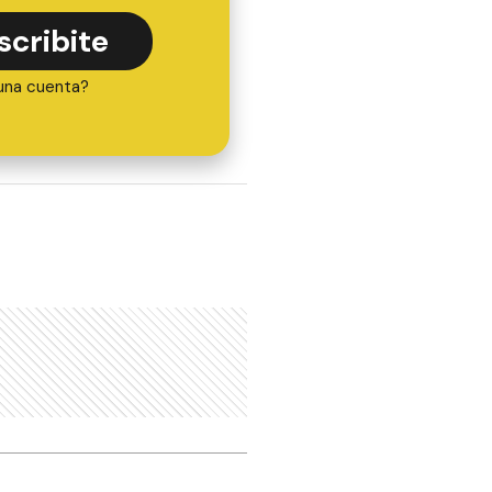
scribite
una cuenta?