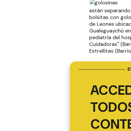
están separando 
bolsitas con gol
de Leones ubicado
Gualeguaychú en 
pediatría del hos
Cuidadoras" (Barr
Estrellitas (Barri
E
ACCED
TODOS
CONT