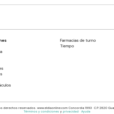
nes
Farmacias de turno
Tiempo
ia
es
es
áculos
s derechos reservados.· www.
eldiaonline.com
Concordia 1993
· C.P.
2820
Gua
Términos y condiciones
y
privacidad
·
Ayuda