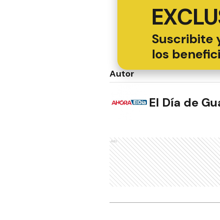
EXCLU
Suscribite 
los benefic
Autor
El Día de G
Ads