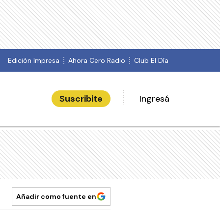
Edición Impresa
Ahora Cero Radio
Club El Día
Suscribite
Ingresá
Añadir como fuente en