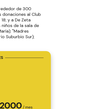
lrededor de 300
s donaciones al Club
 18; y a De Zeta
niños de la sala de
María); "Madres
rio Suburbio Sur);
ES
2000
/ mes