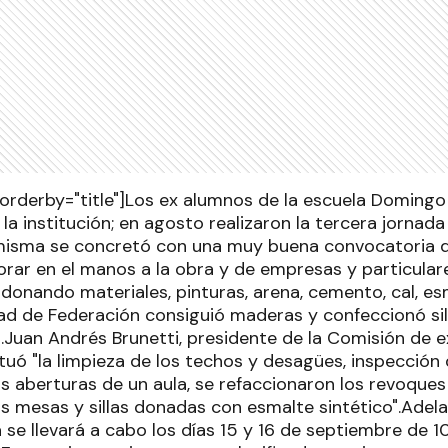
le" orderby="title"]Los ex alumnos de la escuela Domin
a institución; en agosto realizaron la tercera jornada 
 misma se concretó con una muy buena convocatoria 
rar en el manos a la obra y de empresas y particular
donando materiales, pinturas, arena, cemento, cal, es
udad de Federación consiguió maderas y confeccionó sil
s.Juan Andrés Brunetti, presidente de la Comisión de 
tuó "la limpieza de los techos y desagües, inspección d
s aberturas de un aula, se refaccionaron los revoques
as mesas y sillas donadas con esmalte sintético".Adel
 se llevará a cabo los días 15 y 16 de septiembre de 10