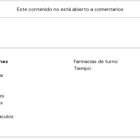
Este contenido no está abierto a comentarios
nes
Farmacias de turno
Tiempo
ia
es
es
áculos