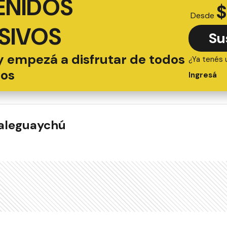
ENIDOS
$
Desde
SIVOS
Su
y empezá a disfrutar de todos
¿Ya tenés 
ios
Ingresá
ualeguaychú