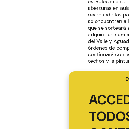
establecimiento.
aberturas en aul
revocando las pa
se encuentran a 
que se sorteará e
adquirir un núme
del Valle y Aguad
órdenes de comp
continuará con l
techos y la pintu
E
ACCED
TODOS