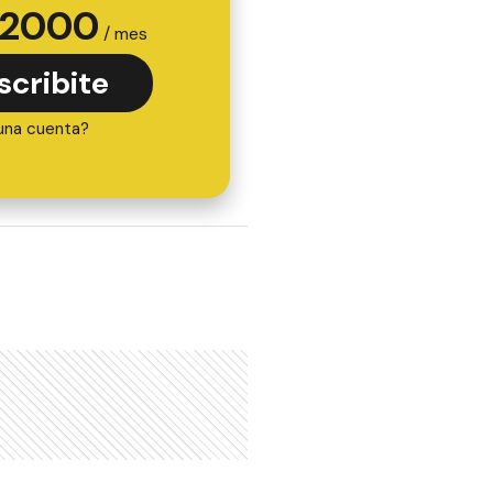
2000
/ mes
scribite
una cuenta?