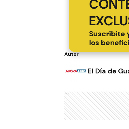
CONT
EXCLU
Suscribite 
los benefic
Autor
El Día de G
Ads