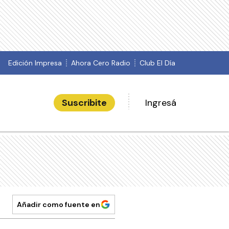
Edición Impresa
Ahora Cero Radio
Club El Día
Suscribite
Ingresá
Añadir como fuente en