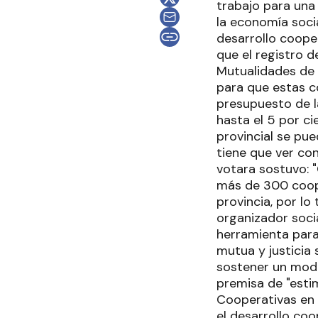
trabajo para una
la economía soci
desarrollo cooper
que el registro 
Mutualidades de E
para que estas c
presupuesto de l
hasta el 5 por ci
provincial se pue
tiene que ver co
votara sostuvo: 
más de 300 coope
provincia, por l
organizador socia
herramienta para
mutua y justicia 
sostener un model
premisa de "esti
Cooperativas en 
el desarrollo coo