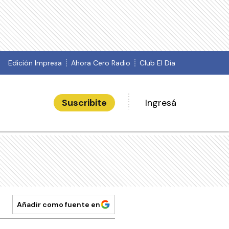
Edición Impresa
Ahora Cero Radio
Club El Día
Suscribite
Ingresá
Añadir como fuente en