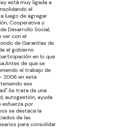
ley está muy ligada a
nsolidando el
ora luego de agregar
ión, Cooperativa y
de Desarrollo Social,
 ver con el
 Fondo de Garantías de
de el gobierno
participación en lo que
osa.Antes de que se
niendo el trabajo de
- 2006 en esta
steniendo ese
ad".Se trata de una
ad, autogestión, ayuda
e esfuerza por
vos se destaca la
ciados de las
esarios para consolidar