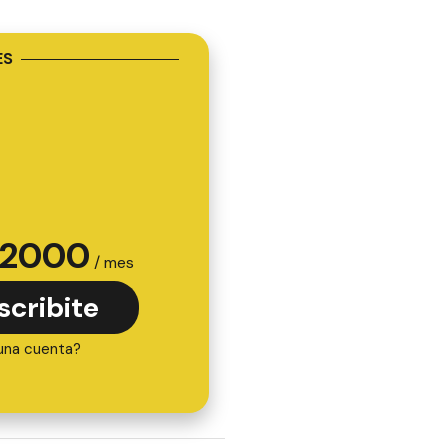
ES
2000
/ mes
scribite
una cuenta?