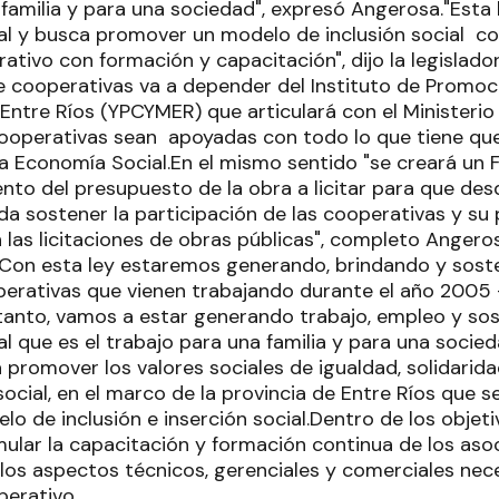
 familia y para una sociedad", expresó Angerosa."Esta 
al y busca promover un modelo de inclusión social co
ativo con formación y capacitación", dijo la legislad
de cooperativas va a depender del Instituto de Promoc
ntre Ríos (YPCYMER) que articulará con el Ministerio 
ooperativas sean apoyadas con todo lo que tiene que
a Economía Social.En el mismo sentido "se creará un
ento del presupuesto de la obra a licitar para que des
da sostener la participación de las cooperativas y su 
n las licitaciones de obras públicas", completo Anger
"Con esta ley estaremos generando, brindando y soste
rativas que vienen trabajando durante el año 2005 
o tanto, vamos a estar generando trabajo, empleo y so
l que es el trabajo para una familia y para una socied
 promover los valores sociales de igualdad, solidarid
social, en el marco de la provincia de Entre Ríos que s
o de inclusión e inserción social.Dentro de los objeti
mular la capacitación y formación continua de los aso
los aspectos técnicos, gerenciales y comerciales nec
perativo.