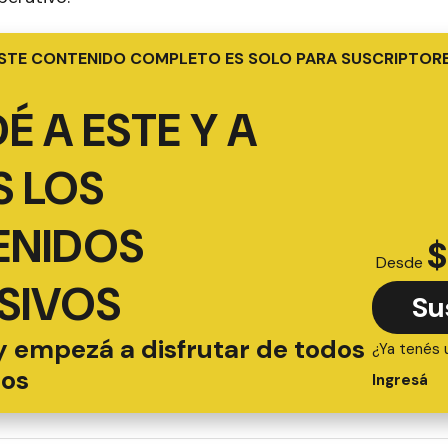
STE CONTENIDO COMPLETO ES SOLO PARA SUSCRIPTOR
É A ESTE Y A
 LOS
ENIDOS
$
Desde
SIVOS
Su
y empezá a disfrutar de todos
¿Ya tenés 
ios
Ingresá