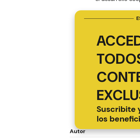
E
ACCED
TODOS
CONT
EXCLU
Suscribite 
los benefic
Autor