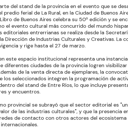
rte del stand de la provincia en el evento que se desar
l predio ferial de La Rural, en la Ciudad de Buenos Aire
l Libro de Buenos Aires celebra su 50º edición y se e
o el evento cultural más concurrido del mundo hispa
las editoriales entrerrianas se realiza desde la Secreta
 la Dirección de Industrias Culturales y Creativas. La 
vigencia y rige hasta el 27 de marzo.
en este espacio institucional representa una instancia
 diferentes ciudades de la provincia logren visibiliza
Además de la venta directa de ejemplares, la convoca
ue los seleccionados integren la programación de acti
dentro del stand de Entre Ríos, lo que incluye presenta
res y encuentros.
mo provincial se subrayó que el sector editorial es "u
alor de las industrias culturales", y que la presencia e
redes de contacto con otros actores del ecosistema d
internacionales.