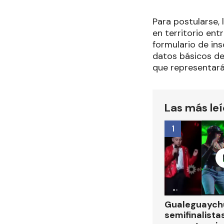
Para postularse, 
en territorio ent
formulario de ins
datos básicos de
que representará 
Las más le
1
Gualeguaychú
semifinalistas