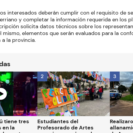
los interesados deberán cumplir con el requisito de se
rerriano y completar la información requerida en los pl
cripción solicita datos técnicos sobre los representan
l mismo, elementos que serán evaluados para la conf
a la provincia.
ídas
2
3
 tiene tres
Estudiantes del
Realizar
 en la
Profesorado de Artes
allanami