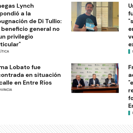
negas Lynch
U
pondió a la
f
ugnación de Di Tullio:
"
 beneficio general no
e
un privilegio
v
ticular"
e
ÍTICA
ma Lobato fue
F
ontrada en situación
a
calle en Entre Ríos
"
r
OVINCIA
f
E