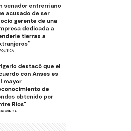
n senador entrerriano
ue acusado de ser
socio gerente de una
mpresa dedicada a
enderle tierras a
xtranjeros"
POLÍTICA
rigerio destacó que el
cuerdo con Anses es
el mayor
econocimiento de
ondos obtenido por
ntre Ríos"
PROVINCIA