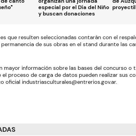
 de canto
organizan una jornada
de Auzqu
ueño"
especial por el Día del Niño
proyectil
y buscan donaciones
les que resulten seleccionadas contarán con el respal
la permanencia de sus obras en el stand durante las c
n mayor información sobre las bases del concurso o
e el proceso de carga de datos pueden realizar sus co
o oficial industriasculturales@entrerios.gov.ar.
ADAS