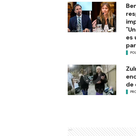
Be
res
imp
"Un
es 
par
POL
Zul
enc
de 
PR
Ads