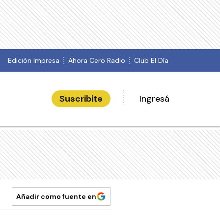
Edición Impresa
Ahora Cero Radio
Club El Día
Suscribite
Ingresá
Añadir como fuente en