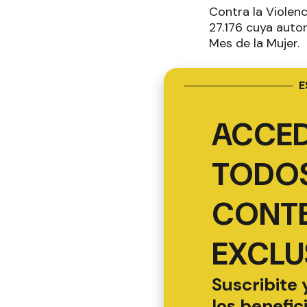
Contra la Violen
27.176 cuya auto
Mes de la Mujer.
E
ACCED
TODOS
CONT
EXCLU
Suscribite 
los benefic