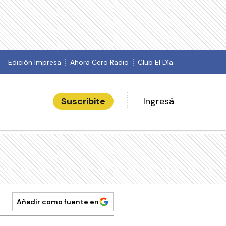
Edición Impresa
Ahora Cero Radio
Club El Día
Suscribite
Ingresá
Añadir como fuente en