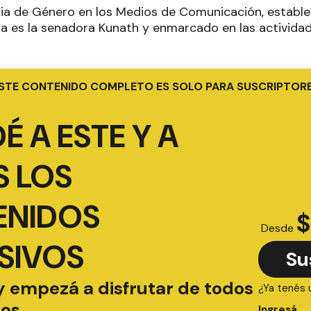
cia de Género en los Medios de Comunicación, establec
ra es la senadora Kunath y enmarcado en las activid
STE CONTENIDO COMPLETO ES SOLO PARA SUSCRIPTOR
É A ESTE Y A
 LOS
ENIDOS
$
Desde
SIVOS
Su
y empezá a disfrutar de todos
¿Ya tenés 
ios
Ingresá