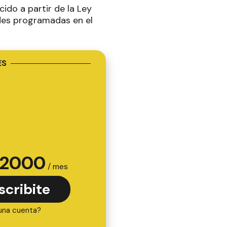
ido a partir de la Ley
ades programadas en el
ES
2000
/ mes
scribite
una cuenta?