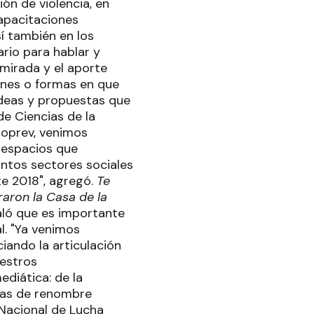
ón de violencia, en
capacitaciones
í también en los
ario para hablar y
 mirada y el aporte
ones o formas en que
 ideas y propuestas que
de Ciencias de la
Coprev, venimos
s espacios que
intos sectores sociales
te 2018", agregó.
Te
raron la Casa de la
aló que es importante
l. "Ya venimos
iando la articulación
uestros
ediática: de la
stas de renombre
 Nacional de Lucha