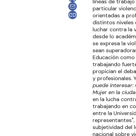
líneas de trabaj
particular viole
orientadas a pro
distintos niveles
luchar contra la 
desde lo académi
se expresa la vio
sean superadoras"
Educación como t
trabajando fuert
propician el deba
y profesionales. 
puede interesar:
Mujer en la ciud
en la lucha contr
trabajando en co
entre la Universi
representantes", 
subjetividad del 
nacional sobre v