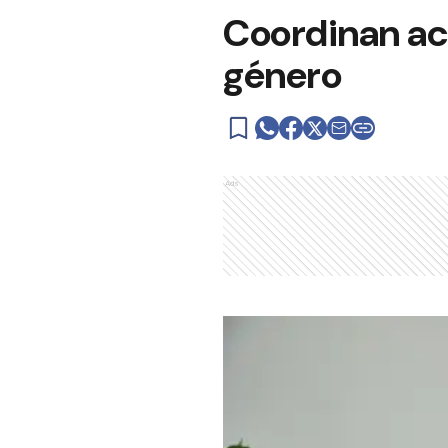
Coordinan acc
género
Ads