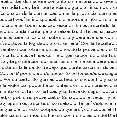
o a abordar de manera conjunta en materia de prevenci
ncia mediática y la importancia de generar insumos y 
fesionales de la comunicación en la provincia, como as
 educativos."Es indispensable el abordaje interdisciplin
violencia en todas sus expresiones. En este sentido, la
co es fundamental para analizar las distintas situaci
lencia, para reflexionar sobre ello y para avanzar con
, sostuvo la legisladora entrerriana."Con la Facultad 
ambién con otras instituciones de la provincia, y el 
emente en esta línea, con la organización de distinto
te y la generación de insumos en la materia para dist
Y esta es la línea de trabajo que continuaremos duran
 Con un 8 por ciento de aumento en femicidios, inaugu
ad
Por su parte, Bergomás destacó el encuentro y señ
a la violencia, poder hacer énfasis en lo comunicaciona
njunto en estas temáticas y se trata de seguir potenc
dad, el gobierno provincial, el Senado de la Nación y n
agregóEn este sentido, se realizó el taller "Violencia m
lenguaje a los estereotipos de género", con especiali
iolencia en los medios. Fue en conmemoración del Día