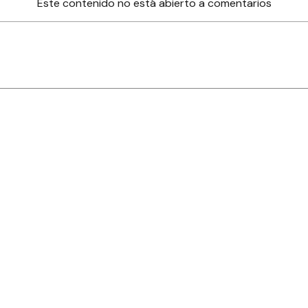
Este contenido no está abierto a comentarios
nes
Farmacias de turno
Tiempo
ia
es
es
áculos
s derechos reservados.· www.
eldiaonline.com
Concordia 1993
· C.P.
2820
Gua