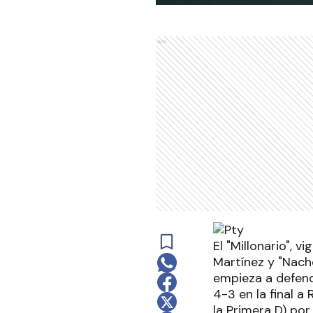
Ads
El "Millonario", 
Martínez y "Nach
empieza a defend
4-3 en la final a
la Primera D) por