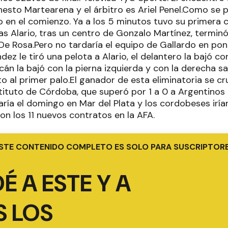
esto Martearena y el árbitro es Ariel Penel.Como se pr
o en el comienzo. Ya a los 5 minutos tuvo su primera 
s Alario, tras un centro de Gonzalo Martínez, terminó
De Rosa.Pero no tardaría el equipo de Gallardo en pone
dez le tiró una pelota a Alario, el delantero la bajó co
cán la bajó con la pierna izquierda y con la derecha 
o al primer palo.El ganador de esta eliminatoria se cr
tituto de Córdoba, que superó por 1 a 0 a Argentinos 
ría el domingo en Mar del Plata y los cordobeses iría
on los 11 nuevos contratos en la AFA.
STE CONTENIDO COMPLETO ES SOLO PARA SUSCRIPTOR
É A ESTE Y A
 LOS