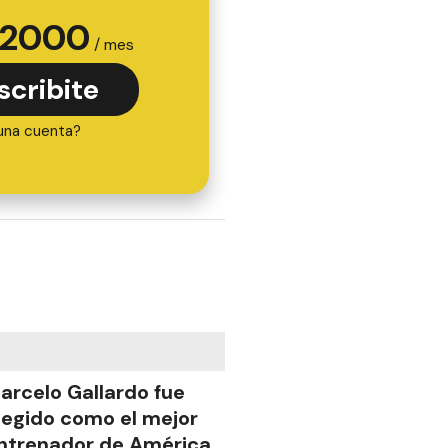
2000
/ mes
scribite
una cuenta?
arcelo Gallardo fue
legido como el mejor
ntrenador de América