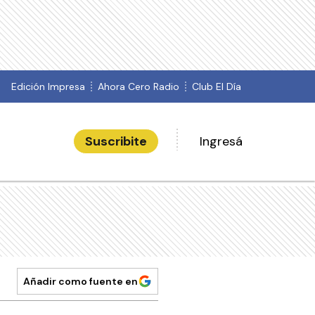
Edición Impresa
Ahora Cero Radio
Club El Día
Suscribite
Ingresá
Añadir como fuente en