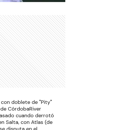
 con doblete de "Pity"
o de CórdobaRiver
 pasado cuando derrotó
en Salta, con Atlas (de
se disputa en el