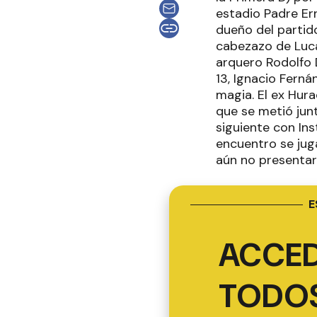
estadio Padre Ern
dueño del partid
cabezazo de Luca
arquero Rodolfo 
13, Ignacio Fernán
magia. El ex Hura
que se metió junt
siguiente con Ins
encuentro se juga
aún no presentar
E
ACCED
TODOS