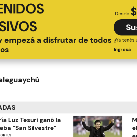
ENIDOS
$
Desde
SIVOS
Su
y empezá a disfrutar de todos
¿Ya tenés 
ios
Ingresá
ualeguaychú
ADAS
ía Luz Tesuri ganó la
M
eba “San Silvestre”
e
e
PORTES