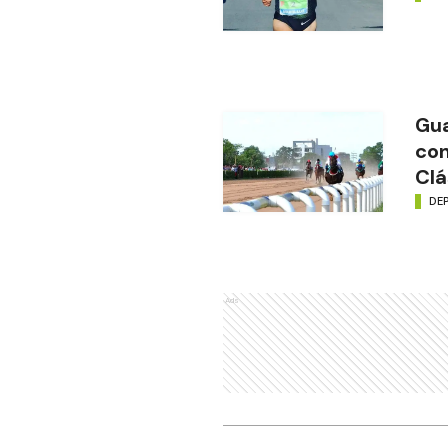
Gua
con
Clá
DE
Ads