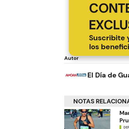
CONT
EXCLU
Suscribite 
los benefic
Autor
El Día de G
NOTAS RELACION
Mar
Pru
DE