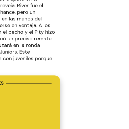
eveía, River fue el
chance, pero un
 en las manos del
rse en ventaja. A los
n el pecho y el Pity hizo
sacó un preciso remate
uzará en la ronda
Juniors. Este
n con juveniles porque
ES