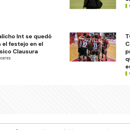
licho Int se quedó
T
 el festejo en el
C
sico Clausura
p
q
PORTES
e