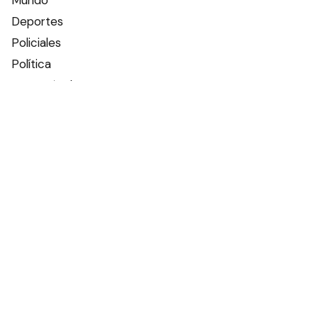
Mundo
Deportes
Policiales
Política
Espectáculos
Edictos
Farmacias de turno
Tiempo
Otros canales
Facebook
X
Instagram