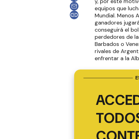
y, por este motiv
equipos que luch
Mundial. Menos Ar
ganadores jugarán
conseguirá el bo
perdedores de la
Barbados o Venez
rivales de Argent
enfrentar a la Al
E
ACCED
TODOS
CONT