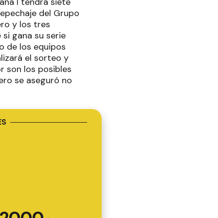
ana I tendrá siete
 repechaje del Grupo
ro y los tres
 si gana su serie
o de los equipos
izará el sorteo y
r son los posibles
 pero se aseguró no
ES
2000