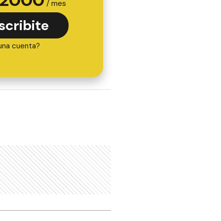
/ mes
scribite
una cuenta?