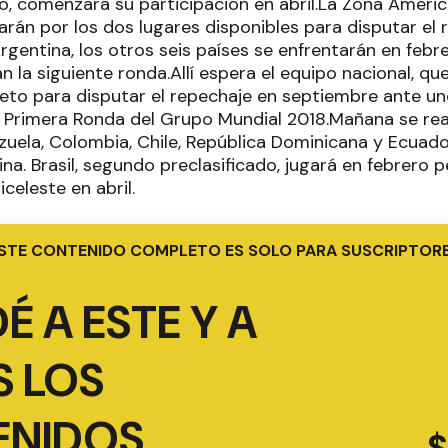
o, comenzará su participación en abril.La Zona Americ
arán por los dos lugares disponibles para disputar el
gentina, los otros seis países se enfrentarán en febre
 la siguiente ronda.Allí espera el equipo nacional, que
leto para disputar el repechaje en septiembre ante un
 Primera Ronda del Grupo Mundial 2018.Mañana se real
uela, Colombia, Chile, República Dominicana y Ecuado
ina. Brasil, segundo preclasificado, jugará en febrero
biceleste en abril.
STE CONTENIDO COMPLETO ES SOLO PARA SUSCRIPTOR
É A ESTE Y A
 LOS
ENIDOS
$