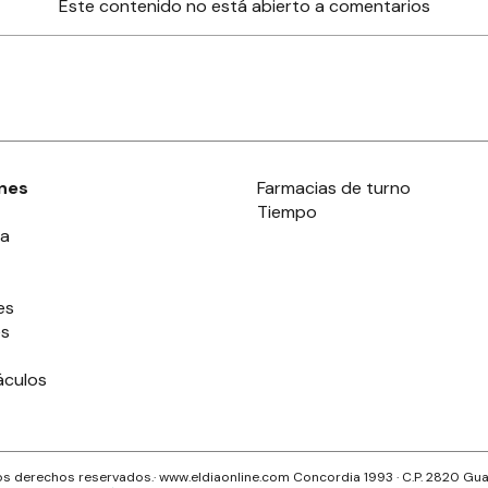
Este contenido no está abierto a comentarios
nes
Farmacias de turno
Tiempo
ia
es
es
áculos
s derechos reservados.· www.
eldiaonline.com
Concordia 1993
· C.P.
2820
Gua