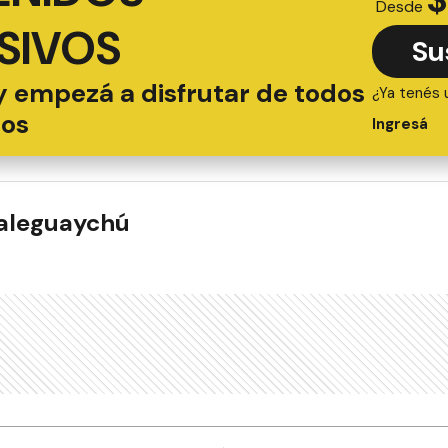
Desde
SIVOS
Su
y empezá a disfrutar de todos
¿Ya tenés 
ios
Ingresá
ualeguaychú