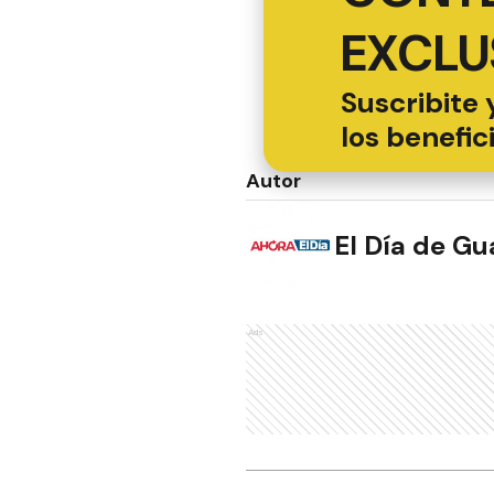
EXCLU
Suscribite 
los benefic
Autor
El Día de G
Ads