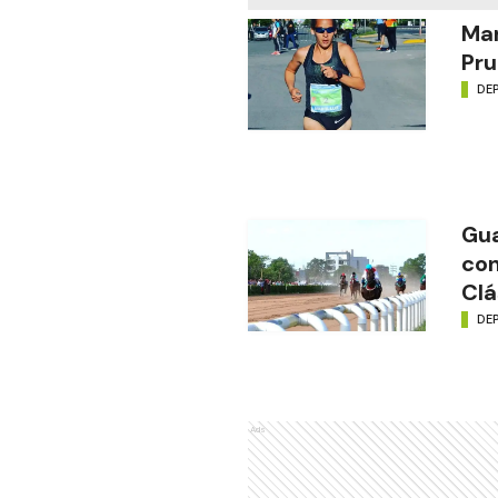
Mar
Pru
DE
Gua
con
Clá
DE
Ads