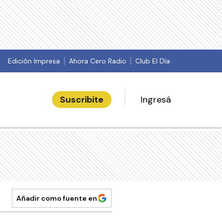
Edición Impresa
Ahora Cero Radio
Club El Día
Suscribite
Ingresá
Añadir como fuente en