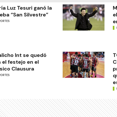
ía Luz Tesuri ganó la
M
eba “San Silvestre”
e
e
PORTES
licho Int se quedó
T
 el festejo en el
C
sico Clausura
p
q
PORTES
e