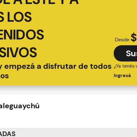
 LOS
ENIDOS
$
Desde
SIVOS
Su
y empezá a disfrutar de todos
¿Ya tenés 
ios
Ingresá
ualeguaychú
ADAS