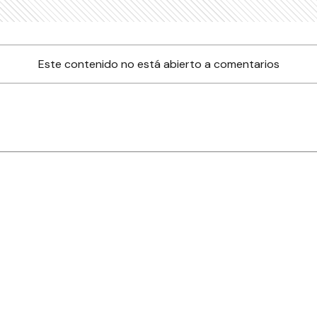
Este contenido no está abierto a comentarios
nes
Farmacias de turno
Tiempo
ia
es
es
áculos