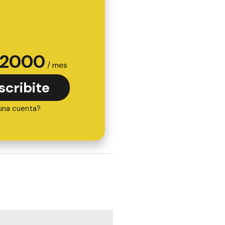
2000
/ mes
scribite
una cuenta?