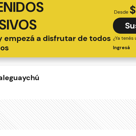
ENIDOS
$
Desde
SIVOS
Su
y empezá a disfrutar de todos
¿Ya tenés 
ios
Ingresá
ualeguaychú