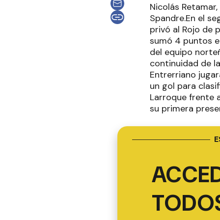
Nicolás Retamar, 
Spandre.En el se
privó al Rojo de 
sumó 4 puntos en
del equipo norteñ
continuidad de l
Entrerriano juga
un gol para clasi
Larroque frente 
su primera presen
E
ACCED
TODOS