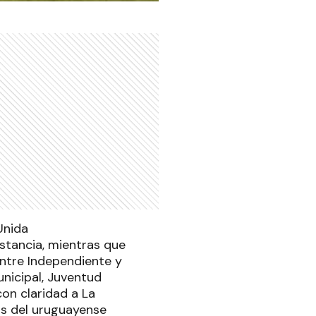
Unida
nstancia, mientras que
 entre Independiente y
unicipal, Juventud
on claridad a La
os del uruguayense