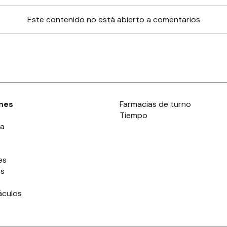
Este contenido no está abierto a comentarios
nes
Farmacias de turno
Tiempo
ia
es
es
áculos