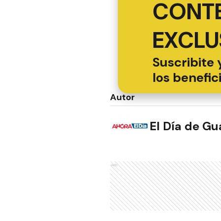
CONT
EXCLU
Suscribite 
los benefic
Autor
El Día de G
Ads