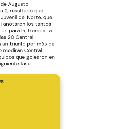
po de Augusto
a 2, resultado que
 Juvenil del Norte, que
i anotaron los tantos
eron para la Tromba.La
las 20 Central
a un triunfo por más de
se medirán Central
quipos que golearon en
iguiente fase.
ES