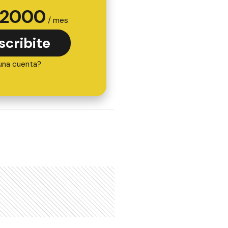
2000
/ mes
scribite
una cuenta?