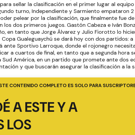
para sellar la clasificación en el primer lugar al equi
gundo turno, Independiente y Sarmiento empataron 2 
poder pelear por la clasificación, que finalmente fue de
 los dos primeros juegos. Gastón Cabeza e Iván Bonz
o, en tanto que Jorge Álvarez y Julio Fiorotto lo hici
a Copa Gualeguaychú se dará hoy con dos partidos: a 
rá ante Sportivo Larroque, donde el rojonegro necesit
ficar a cuartos de final, en tanto que a segunda hora 
a Sud América, en un partido que promete ante dos e
tación y que buscarán asegurar la clasificación a la s
STE CONTENIDO COMPLETO ES SOLO PARA SUSCRIPTOR
É A ESTE Y A
 LOS