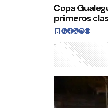
Copa Gualegua
primeros clas
Ads