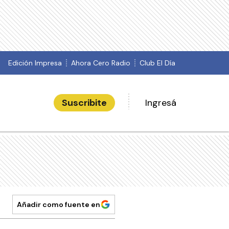
Edición Impresa
Ahora Cero Radio
Club El Día
Suscribite
Ingresá
Añadir como fuente en