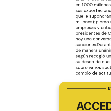
en 1.000 millone
sus exportaciones
que le supondrán 
millones); plomo 
empresas y entid
presidentes de C
hoy una conversa
sanciones.Durant
de manera unánim
según recogió un
su deseo de que 
sobre varios sec
cambio de actitu
E
ACCED