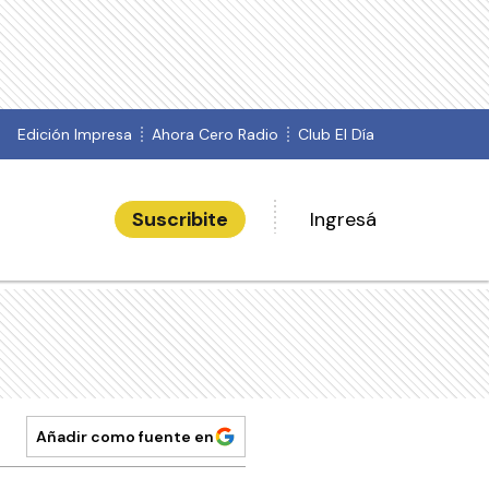
Edición Impresa
Ahora Cero Radio
Club El Día
Suscribite
Ingresá
Añadir como fuente en