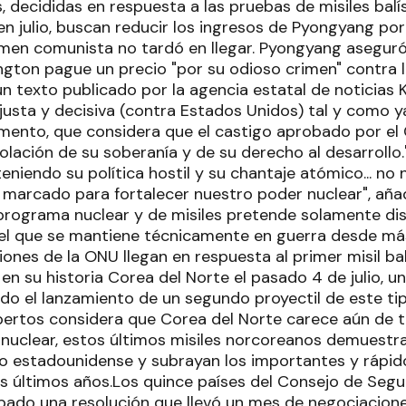
 decididas en respuesta a las pruebas de misiles balí
en julio, buscan reducir los ingresos de Pyongyang po
men comunista no tardó en llegar. Pyongyang aseguró 
gton pague un precio "por su odioso crimen" contra l
n texto publicado por la agencia estatal de noticias
justa y decisiva (contra Estados Unidos) tal y como y
mento, que considera que el castigo aprobado por el
iolación de su soberanía y de su derecho al desarrollo
eniendo su política hostil y su chantaje atómico... n
 marcado para fortalecer nuestro poder nuclear", aña
programa nuclear y de misiles pretende solamente di
 el que se mantiene técnicamente en guerra desde má
iones de la ONU llegan en respuesta al primer misil bal
en su historia Corea del Norte el pasado 4 de julio, 
ido el lanzamiento de un segundo proyectil de este tip
pertos considera que Corea del Norte carece aún de t
 nuclear, estos últimos misiles norcoreanos demuest
rio estadounidense y subrayan los importantes y rápid
os últimos años.Los quince países del Consejo de Seg
bado una resolución que llevó un mes de negociacione