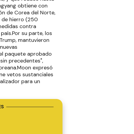
ongyang obtiene con
bón de Corea del Norte,
; de hierro (250
 medidas contra
aís.Por su parte, los
 Trump, mantuvieron
 nuevas
 el paquete aprobado
sin precedentes",
rcoreana.Moon expresó
ne vetos sustanciales
alizador para un
ES