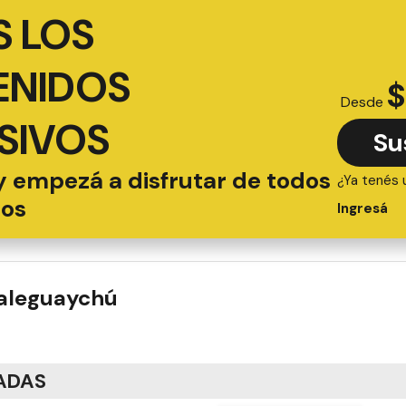
 LOS
ENIDOS
$
Desde
SIVOS
Su
y empezá a disfrutar de todos
¿Ya tenés 
ios
Ingresá
ualeguaychú
ADAS