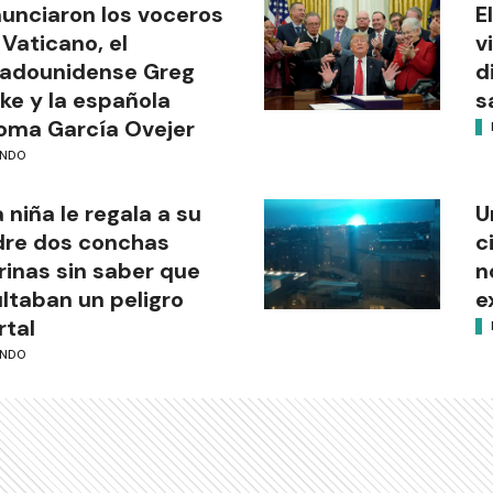
unciaron los voceros
E
 Vaticano, el
v
tadounidense Greg
d
ke y la española
s
oma García Ovejer
NDO
 niña le regala a su
U
re dos conchas
c
inas sin saber que
n
ltaban un peligro
e
tal
NDO