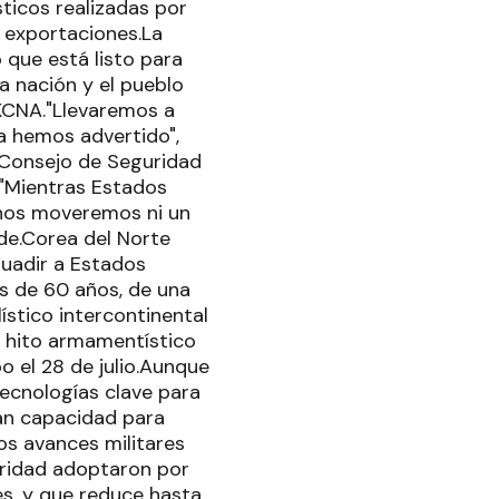
sticos realizadas por
r exportaciones.La
que está listo para
a nación y el pueblo
 KCNA."Llevaremos a
a hemos advertido",
 Consejo de Seguridad
."Mientras Estados
o nos moveremos ni un
de.Corea del Norte
suadir a Estados
s de 60 años, de una
ístico intercontinental
un hito armamentístico
o el 28 de julio.Aunque
ecnologías clave para
ran capacidad para
os avances militares
uridad adoptaron por
s, y que reduce hasta