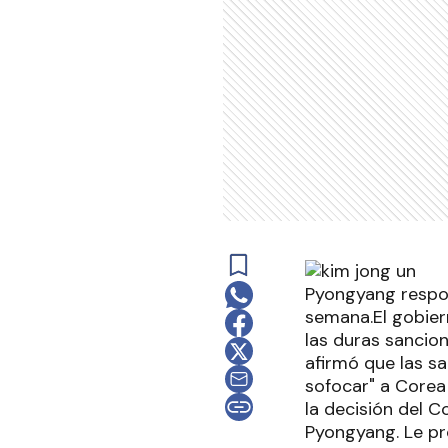
Pyongyang respon
semana.El gobier
las duras sancio
afirmó que las s
sofocar" a Corea
la decisión del 
Pyongyang. Le pro