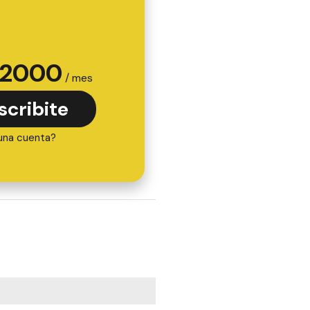
2000
/ mes
scribite
una cuenta?