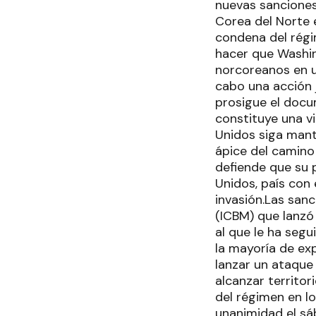
nuevas sanciones,
Corea del Norte 
condena del régi
hacer que Washin
norcoreanos en u
cabo una acción 
prosigue el docu
constituye una v
Unidos siga mant
ápice del camino
defiende que su 
Unidos, país con
invasión.Las sanc
(ICBM) que lanzó 
al que le ha segu
la mayoría de ex
lanzar un ataque
alcanzar territo
del régimen en l
unanimidad el sá