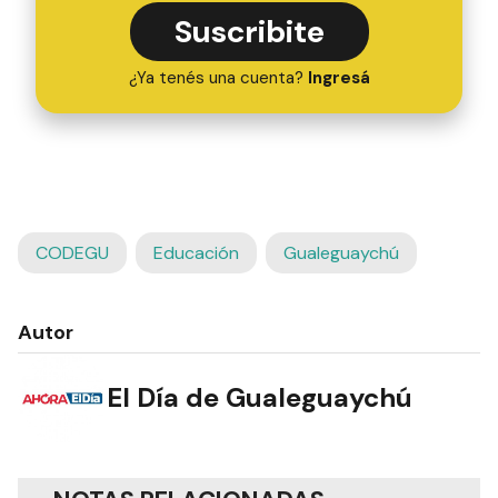
Suscribite
¿Ya tenés una cuenta?
Ingresá
CODEGU
Educación
Gualeguaychú
Autor
El Día de Gualeguaychú