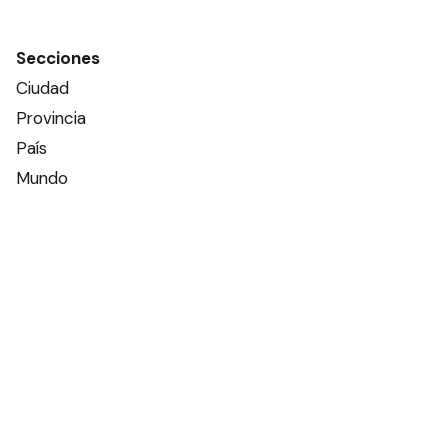
Secciones
Ciudad
Provincia
País
Mundo
Deportes
Policiales
Política
Espectáculos
Edictos
Farmacias de turno
Tiempo