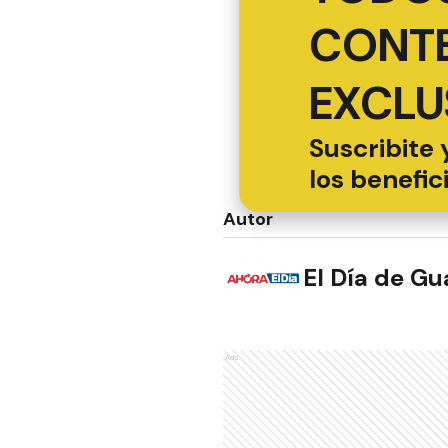
CONT
EXCLU
Suscribite 
los benefic
Autor
El Día de G
Ads