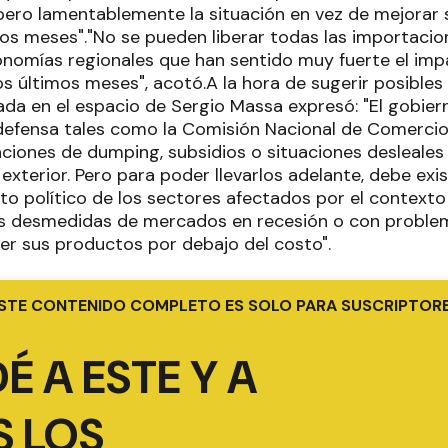
 pero lamentablemente la situación en vez de mejorar
 los meses"."No se pueden liberar todas las importaci
onomías regionales que han sentido muy fuerte el im
 últimos meses", acotó.A la hora de sugerir posibles 
lada en el espacio de Sergio Massa expresó: "El gobie
fensa tales como la Comisión Nacional de Comercio E
aciones de dumping, subsidios o situaciones desleales
xterior. Pero para poder llevarlos adelante, debe exis
 político de los sectores afectados por el contexto
s desmedidas de mercados en recesión o con problem
der sus productos por debajo del costo".
STE CONTENIDO COMPLETO ES SOLO PARA SUSCRIPTOR
É A ESTE Y A
 LOS