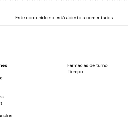
Este contenido no está abierto a comentarios
nes
Farmacias de turno
Tiempo
ia
es
es
áculos