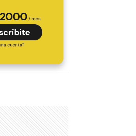
2000
/ mes
scribite
una cuenta?