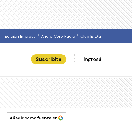
Edición Impresa
Ahora Cero Radio
Club El Día
Suscribite
Ingresá
Añadir como fuente en