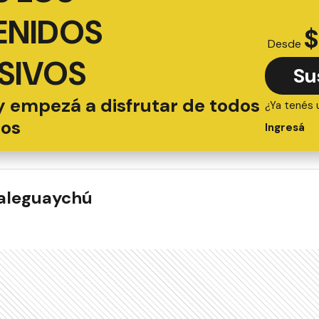
ENIDOS
$
Desde
SIVOS
Su
y empezá a disfrutar de todos
¿Ya tenés 
ios
Ingresá
ualeguaychú