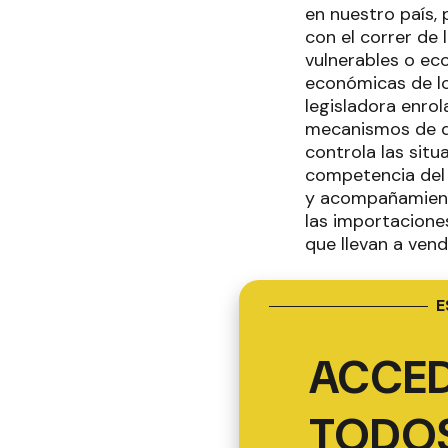
en nuestro país,
con el correr de
vulnerables o ec
económicas de los
legisladora enro
mecanismos de de
controla las situ
competencia del e
y acompañamiento
las importacione
que llevan a ven
E
ACCED
TODOS