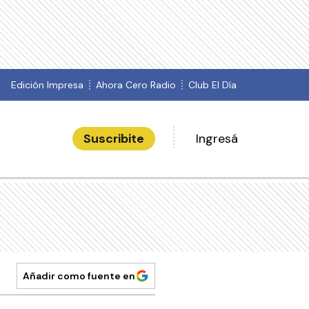
Edición Impresa
Ahora Cero Radio
Club El Día
Suscribite
Ingresá
Añadir como fuente en