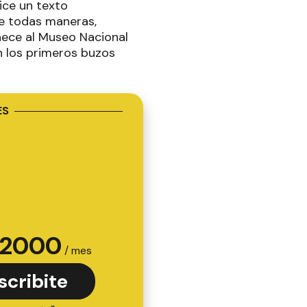
ice un texto
e todas maneras,
ece al Museo Nacional
n los primeros buzos
ES
2000
/ mes
scribite