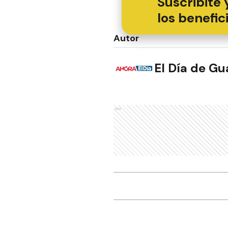
Suscribite 
los benefic
Autor
El Día de G
Ads