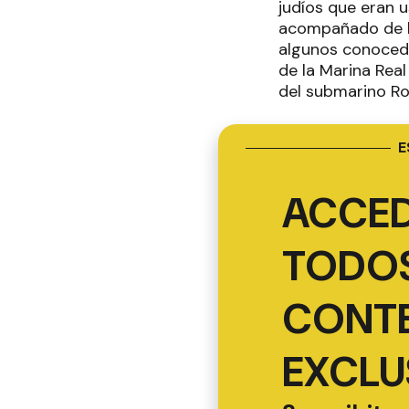
judíos que eran u
acompañado de la
algunos conoced
de la Marina Rea
del submarino Ro
E
ACCED
TODOS
CONT
EXCLU