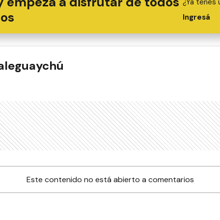
y empezá a disfrutar de todos
¿Ya tenés 
ios
Ingresá
ualeguaychú
Este contenido no está abierto a comentarios