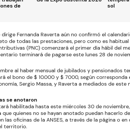
iones de
sol
 dirige Fernanda Raverta aún no confirmó el calendar
to de todas las prestaciones, pero como es habitual 
tributivas (PNC) comenzará el primer día hábil del me
mentario terminará de pagarse este lunes 28 de novie
iembre al haber mensual de jubilados y pensionados t
rá el bono de $ 10.000 y $ 7000, según corresponda e
conomía, Sergio Massa, y Raverta a mediados de este 
as se anotaron
tará habilitada hasta este miércoles 30 de noviembre, 
 que quienes no se hayan anotado puedan hacerlo de
en las oficinas de la ANSES, a través de la página o en
 territorio.