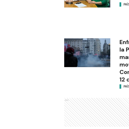
PAÍ
Enf
la 
man
mov
Con
12 
PAÍ
Ads