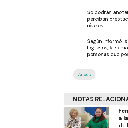
Se podrán anotar
perciban prestac
niveles.
Según informó la
Ingresos, la sum
personas que per
Anses
NOTAS RELACION
Fen
a l
de 