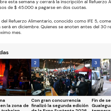
re esta semana y cerrará la inscripción al Refuerzo A
esos de $ 45.000 a pagarse en dos cuotas.
 del Refuerzo Alimentario, conocido como IFE 5, com
 será en diciembre. Quienes se anoten antes del 30 re
óximo mes.
ídas
2
3
una
Con gran concurrencia
Fin de s
en la zona de
finalizó la segunda edición
Gualegua
 trabajan
de la Expo Sustenta 2026
tempera