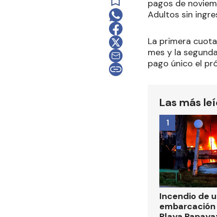
pagos de noviemb
Adultos sin ingr
La primera cuota
mes y la segunda
pago único el pr
Las más le
1
Incendio de 
embarcación 
Playa Papaya: