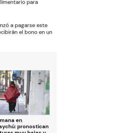
limentario para
enzó a pagarse este
cibirán el bono en un
emana en
ychú: pronostican
turas muy bajas y