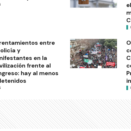
e
S
m
C
rentamientos entre
O
Policía y
c
ifestantes en la
C
ilización frente al
c
greso: hay al menos
P
detenidos
i
S