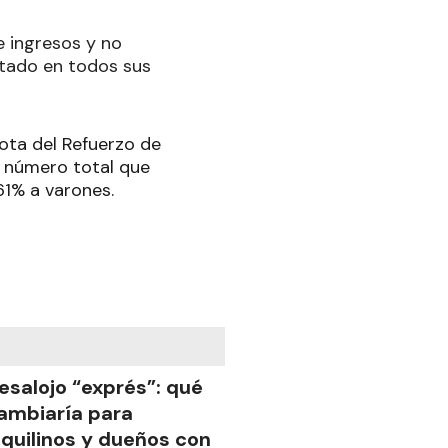
e ingresos y no
stado en todos sus
uota del Refuerzo de
l número total que
61% a varones.
esalojo “exprés”: qué
ambiaría para
nquilinos y dueños con