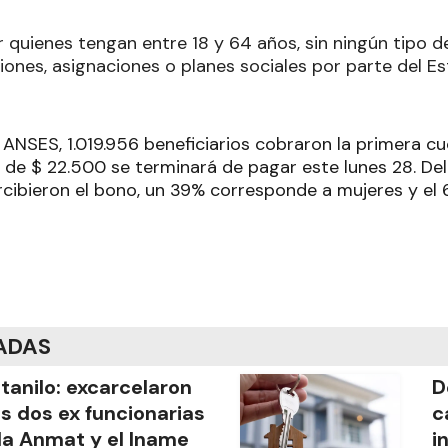
 quienes tengan entre 18 y 64 años, sin ningún tipo d
iones, asignaciones o planes sociales por parte del E
 ANSES, 1.019.956 beneficiarios cobraron la primera c
a de $ 22.500 se terminará de pagar este lunes 28. De
cibieron el bono, un 39% corresponde a mujeres y el 
ADAS
tanilo: excarcelaron
D
as dos ex funcionarias
c
la Anmat y el Iname
i