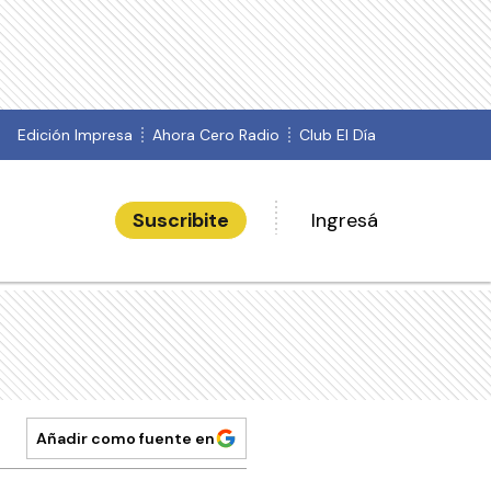
Edición Impresa
Ahora Cero Radio
Club El Día
Suscribite
Ingresá
Añadir como fuente en