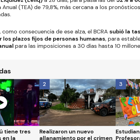
 Liquidez (Leliq)
a 28 días, para pasarlas del
52% a 
 Anual (TEA) de 79,8%, más cercana a los pronósticos 
adas.
, como consecuencia de ese alza, el BCRA
subió la ta
 los plazos fijos de personas humanas
, para establ
anual
para las imposiciones a 30 días hasta 10 millon
ídas
2
3
 tiene tres
Realizaron un nuevo
Estudian
 en la
allanamiento por el crimen
Profesor