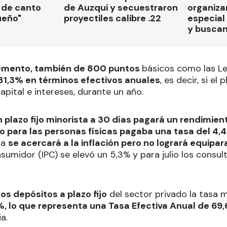
 de canto
de Auzqui y secuestraron
organiza
ueño"
proyectiles calibre .22
especial 
y busca
remento, también de 800 puntos
básicos como las Le
81,3% en términos efectivos anuales
, es decir, si el
pital e intereses, durante un año.
n plazo fijo minorista a 30 días pagará un rendimie
o para las personas físicas pagaba una tasa del 4,
ta
se acercará a la inflación pero no logrará equipar
sumidor (IPC) se elevó un 5,3% y para julio los consu
los depósitos a plazo fijo
del sector privado la tasa 
, lo que representa una Tasa Efectiva Anual de 69
a.