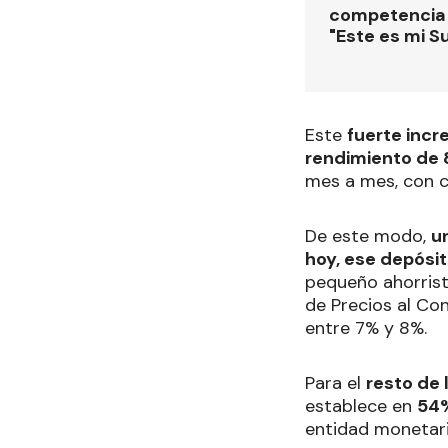
competencia
"Este es mi S
Este
fuerte inc
rendimiento de 
mes a mes, con ca
De este modo,
u
hoy, ese depósit
pequeño ahorris
de Precios al Con
entre 7% y 8%.
Para el
resto de 
establece en
54%
entidad monetari