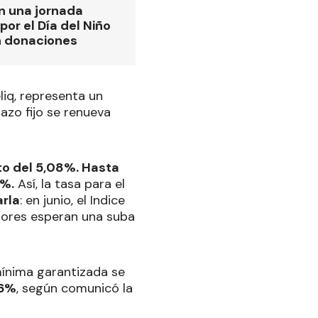
n una jornada
por el Día del Niño
n donaciones
liq, representa un
 plazo fijo se renueva
nto del 5,08%. Hasta
4%.
Así, la tasa para el
arla
: en junio, el Indice
ltores esperan una suba
mínima garantizada se
,6%
, según comunicó la