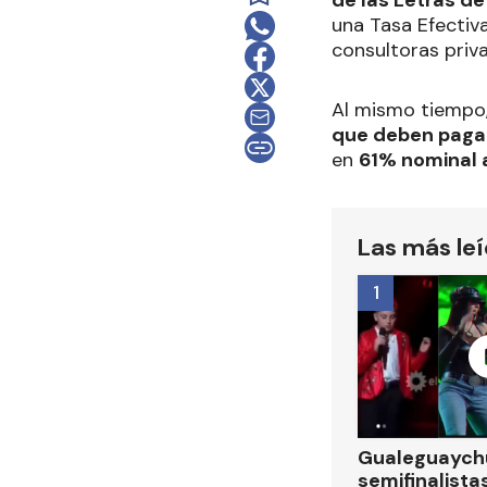
de las Letras de
una Tasa Efectiva
consultoras priv
Al mismo tiempo
que deben pagar
en
61% nominal 
Las más le
1
Gualeguaychú
semifinalistas