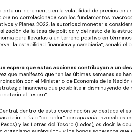
renta un incremento en la volatilidad de precios en u
nciera no correlacionada con los fundamentos macroe
etivos y Planes 2022, la autoridad monetaria considera
ización de la tasa de política y del resto de la estr
nomía para llevarlas a un terreno positivo en términos
ervar la estabilidad financiera y cambiaria”, señaló el
ue espera que estas acciones contribuyan a un de
a vez que manifestó que “en las últimas semanas se ha
rdinación con el Ministerio de Economía de la Nación 
trategia financiera que posibilite ir disminuyendo de
onetario al Tesoro”.
 Central, dentro de esta coordinación se destaca el e
sas de interés o “corredor” con
spreads
razonables en
 Pases) y las Letras del Tesoro (Ledes), es decir la deu
n organismo autárquico- y los bonos soberanos que 