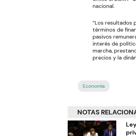
nacional.
“Los resultados 
términos de fina
pasivos remunera
interés de políti
marcha, prestand
precios y la din
Economía
NOTAS RELACION
Ley
pri