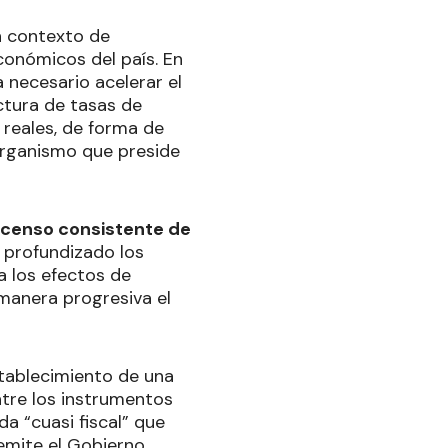
n contexto de
conómicos del país. En
 necesario acelerar el
uctura de tasas de
 reales, de forma de
 organismo que preside
scenso consistente de
n profundizado los
a los efectos de
 manera progresiva el
stablecimiento de una
tre los instrumentos
da “cuasi fiscal” que
emite el Gobierno