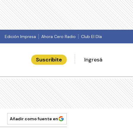
Edición Impresa
Ahora Cero Radio
Club El Día
Suscribite
Ingresá
Añadir como fuente en