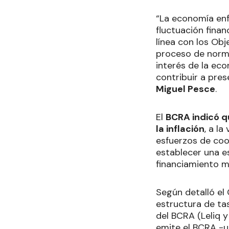
“La economía enf
fluctuación fina
línea con los Obj
proceso de normal
interés de la eco
contribuir a pres
Miguel Pesce
.
El
BCRA indicó q
la inflación
, a l
esfuerzos de coo
establecer una es
financiamiento m
Según detalló el
estructura de ta
del BCRA (Leliq y
emite el BCRA -u