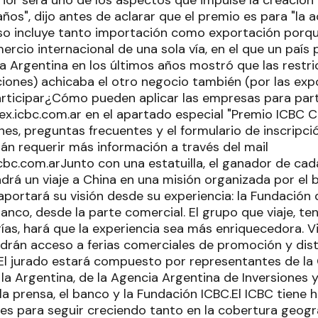
ños", dijo antes de aclarar que el premio es para "la 
eso incluye tanto importación como exportación porqu
rcio internacional de una sola vía, en el que un país 
la Argentina en los últimos años mostró que las restr
ciones) achicaba el otro negocio también (por las expo
ticipar¿Cómo pueden aplicar las empresas para part
ex.icbc.com.ar en el apartado especial "Premio ICBC C
es, preguntas frecuentes y el formulario de inscripci
án requerir más información a través del mail
.com.arJunto con una estatuilla, el ganador de cada
drá un viaje a China en una misión organizada por el 
aportará su visión desde su experiencia: la Fundación 
anco, desde la parte comercial. El grupo que viaje, te
ías, hará que la experiencia sea más enriquecedora. V
rán acceso a ferias comerciales de promoción y disti
El jurado estará compuesto por representantes de l
la Argentina, de la Agencia Argentina de Inversiones
 la prensa, el banco y la Fundación ICBC.El ICBC tiene 
nes para seguir creciendo tanto en la cobertura geog