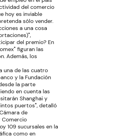
actividad del comercio
e hoy es inviable
pretenda sólo vender.
icciones a una cosa
rtaciones)",
icipar del premio? En
omex" figuran las
ón. Además, los
 una de las cuatro
banco y la Fundación
desde la parte
niendo en cuenta las
isitarán Shanghai y
ntos puertos", detalló
a Cámara de
 y Comercio
hoy 109 sucursales en la
ráfica como en