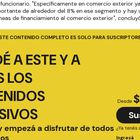
el funcionario. "Específicamente en comercio exterior 
portante de alrededor del 8% en ese segmento y hay
neas de financiamiento al comercio exterior", concluyó
STE CONTENIDO COMPLETO ES SOLO PARA SUSCRIPTOR
É A ESTE Y A
 LOS
ENIDOS
$
Desde
SIVOS
Su
y empezá a disfrutar de todos
¿Ya tenés 
ios
Ingresá