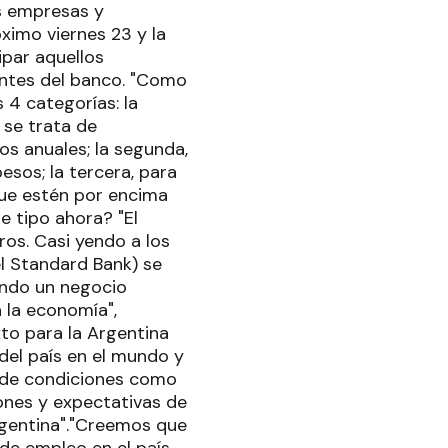
s empresas y
ximo viernes 23 y la
ipar aquellos
entes del banco. "Como
 4 categorías: la
 se trata de
s anuales; la segunda,
sos; la tercera, para
que estén por encima
e tipo ahora? "El
os. Casi yendo a los
el Standard Bank) se
iendo un negocio
 la economía",
to para la Argentina
del país en el mundo y
e de condiciones como
iones y expectativas de
rgentina"."Creemos que
 de empleo en el país