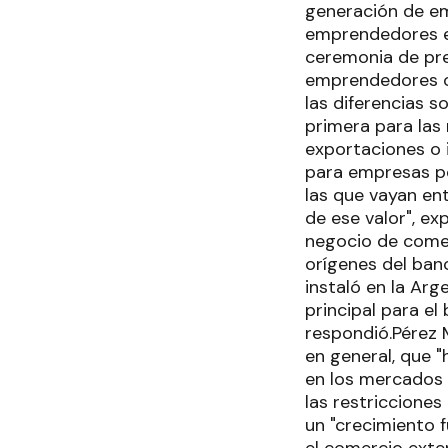
generación de em
emprendedores en 
ceremonia de pre
emprendedores o 
las diferencias s
primera para las
exportaciones o 
para empresas pe
las que vayan en
de ese valor", ex
negocio de comer
orígenes del banc
instaló en la Arg
principal para e
respondió.Pérez 
en general, que 
en los mercados 
las restricciones
un "crecimiento 
el comercio exte