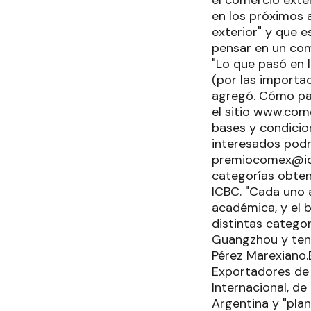
en los próximos a
exterior" y que 
pensar en un come
"Lo que pasó en 
(por las importa
agregó. Cómo par
el sitio www.com
bases y condicion
interesados podr
premiocomex@icbc
categorías obten
ICBC. "Cada uno 
académica, y el b
distintas categor
Guangzhou y tend
Pérez Marexiano.
Exportadores de 
Internacional, de
Argentina y "pla