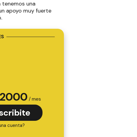
ya tenemos una
 un apoyo muy fuerte
.
ES
2000
/ mes
scribite
una cuenta?