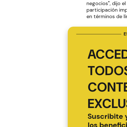
negocios", dijo 
participación im
en términos de lí
E
ACCED
TODOS
CONT
EXCLU
Suscribite 
los benefic