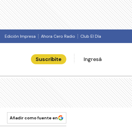
Edición Impresa
Ahora Cero Radio
Club El Día
Suscribite
Ingresá
Añadir como fuente en