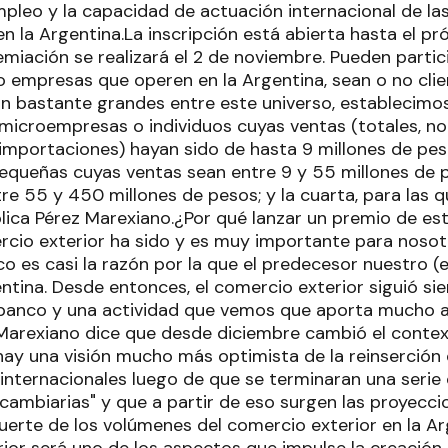
pleo y la capacidad de actuación internacional de la
la Argentina.La inscripción está abierta hasta el pró
miación se realizará el 2 de noviembre. Pueden partic
empresas que operen en la Argentina, sean o no cli
on bastante grandes entre este universo, establecimos
 microempresas o individuos cuyas ventas (totales, no
importaciones) hayan sido de hasta 9 millones de peso
queñas cuyas ventas sean entre 9 y 55 millones de pe
tre 55 y 450 millones de pesos; y la cuarta, para las 
plica Pérez Marexiano.¿Por qué lanzar un premio de est
cio exterior ha sido y es muy importante para nosotr
o es casi la razón por la que el predecesor nuestro (
entina. Desde entonces, el comercio exterior siguió s
l banco y una actividad que vemos que aporta mucho a
Marexiano dice que desde diciembre cambió el contex
"hay una visión mucho más optimista de la reinserción 
internacionales luego de que se terminaran una seri
 cambiarias" y que a partir de eso surgen las proyecc
fuerte de los volúmenes del comercio exterior en la A
rior será uno de los aspectos que impulse la creación