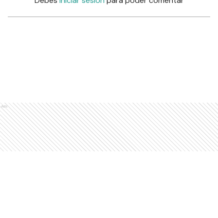
Debés
iniciar sesión
para poder comentar
Ads