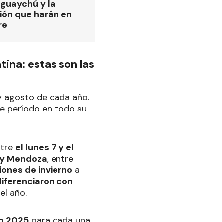
eguaychú y la
ión que harán en
re
ina: estas son las
y agosto de cada año.
te período en todo su
ntre
el lunes 7 y el
e y Mendoza
, entre
iones de invierno
a
diferenciaron con
el año.
no 2025
para cada una