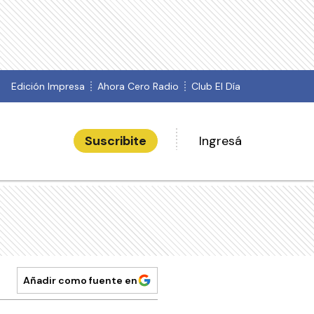
Edición Impresa
Ahora Cero Radio
Club El Día
Suscribite
Ingresá
Añadir como fuente en