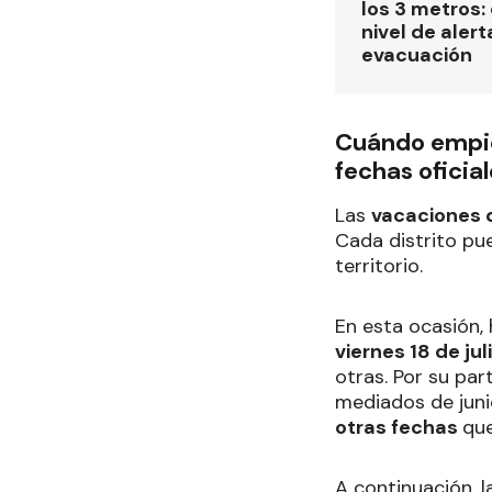
los 3 metros: 
nivel de alert
evacuación
Cuándo empiez
fechas oficia
Las
vacaciones d
Cada distrito pu
territorio.
En esta ocasión,
viernes 18 de jul
otras. Por su par
mediados de juni
otras fechas
que
A continuación, 