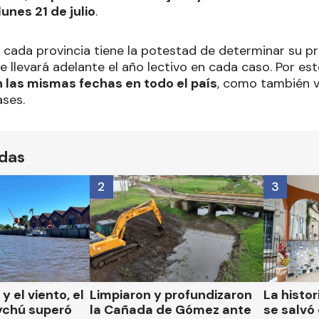
lunes 21 de julio
.
 cada provincia tiene la potestad de determinar su pr
 llevará adelante el año lectivo en cada caso. Por es
n las mismas fechas en todo el país
, como también va
ases.
ídas
2
3
 y el viento, el
Limpiaron y profundizaron
La histor
ychú superó
la Cañada de Gómez ante
se salvó 