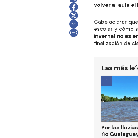
volver al aula el 
Cabe aclarar que
escolar y cómo se
invernal no es e
finalización de cl
Las más le
1
Por las lluvias
río Gualegua