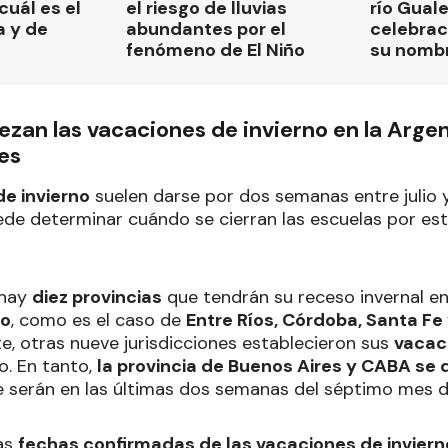
cuál es el
el riesgo de lluvias
río Gual
a y de
abundantes por el
celebrac
fenómeno de El Niño
su nomb
an las vacaciones de invierno en la Argent
les
e invierno
suelen darse por dos semanas entre julio 
ede determinar cuándo se cierran las escuelas por es
 hay
diez provincias
que tendrán su receso invernal e
io
, como es el caso de
Entre Ríos, Córdoba, Santa F
te, otras nueve jurisdicciones establecieron sus
vacac
o. En tanto,
la provincia de Buenos Aires y CABA se 
 serán en las últimas dos semanas del séptimo mes d
las
fechas confirmadas de las vacaciones de invier