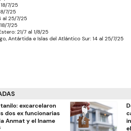
 18/7/25
 18/7/25
4 al 25/7/25
 18/7/25
stero: 21/7 al 1/8/25
go, Antártida e Islas del Atlántico Sur: 14 al 25/7/25
ADAS
tanilo: excarcelaron
D
as dos ex funcionarias
c
la Anmat y el Iname
i
e
S