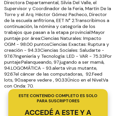
Directora Departamental, Silvia Del Valle, el
Supervisor y Coordinador de la Feria, Martín De la
Torre y el Arq. Héctor Gómez Pacheco, Director
de la escuela anfitriona, EET N° 2.Transcribimos a
continuación, la nómina y categoría de los
trabajos que pasan a la etapa provincial:Mayor
puntaje por área:Ciencias Naturales: Impacto
OGM - 98.00 puntosCiencias Exactas: Ruptura y
creación - 94.33Ciencias Sociales: Saludarte -
97.67Ingeniería y Tecnología: LED - VAR - 75.33Por
puntaje:Palanqueando, 97.jugando a ser mamá,
94.LOGOMÁTICA - 93.alerta virus mutante,
92.67el cáncer de las computadoras, 92.Feed
lots, 90.sapere vedere , 90.33Único en el Nivel:Va
con Onda: 70.
ESTE CONTENIDO COMPLETO ES SOLO
PARA SUSCRIPTORES
ACCEDÉ A ESTE Y A