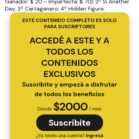
Ganador: $ 20 – Imperfecta: $ 70); 2º Si Anather
Day; 3º Cartagenero; 4º Hidden Figure.
ESTE CONTENIDO COMPLETO ES SOLO
PARA SUSCRIPTORES
ACCEDÉ A ESTE Y A
TODOS LOS
CONTENIDOS
EXCLUSIVOS
Suscribite y empezá a disfrutar
de todos los beneficios
$
2000
Desde
/ mes
Suscribite
¿Ya tenés una cuenta?
Ingresá