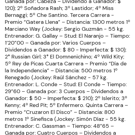
Ganada por: Cabeza – Dividendo a Ganador: $
120); 2º Soñadora Rash; 3º Lastidor; 4º Miss
Bernaggi; 5º Che Santino. Tercera Carrera -
Premio “Gatera Llena” – Distancia: 1300 metros 1º
Marciano Way (Jockey: Sergio Guzmán - 55 kg.
Entrenador: G. Gallay – Stud: El Naranjo – Tiempo:
1’20”00 – Ganada por: Varios Cuerpos –
Dividendos a Ganador: $ 80 - Imperfecta: $ 130);
2° Russian Girl; 3° El Domnenichino; 4º Wild Kity;
5º Rey de Picas Cuarta Carrera – Premio “Día de
la Independencia” – Distancia: 500 metros 1º
Renegado (Jockey: Raúl Sánchez - 57 kg.
Entrenador: L. Conde – Stud: El Conde – Tiempo:
29”60 – Ganada por: 3 Cuerpos – Dividendos a
Ganador: $ 50 – Imperfecta: $ 210); 2º Islerito; 3º
Kenny; 4º Red Pit; 5º Enfermero. Quinta Carrera –
Premio “Cruzaron El Disco” – Distancia: 800
metros 1º Sinefisca (Jockey: Simón Díaz - 55 kg.
Entrenador: C. Gassman – Tiempo: 48”65 –
Ganada por: Cuatro Cuerpos – Dividendos a