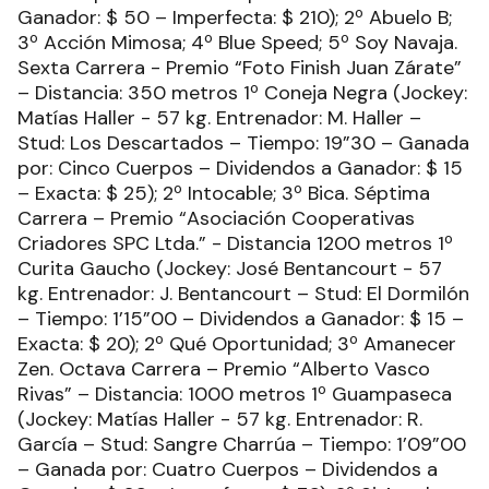
Ganador: $ 50 – Imperfecta: $ 210); 2º Abuelo B;
3º Acción Mimosa; 4º Blue Speed; 5º Soy Navaja.
Sexta Carrera - Premio “Foto Finish Juan Zárate”
– Distancia: 350 metros 1º Coneja Negra (Jockey:
Matías Haller - 57 kg. Entrenador: M. Haller –
Stud: Los Descartados – Tiempo: 19”30 – Ganada
por: Cinco Cuerpos – Dividendos a Ganador: $ 15
– Exacta: $ 25); 2º Intocable; 3º Bica. Séptima
Carrera – Premio “Asociación Cooperativas
Criadores SPC Ltda.” - Distancia 1200 metros 1º
Curita Gaucho (Jockey: José Bentancourt - 57
kg. Entrenador: J. Bentancourt – Stud: El Dormilón
– Tiempo: 1’15”00 – Dividendos a Ganador: $ 15 –
Exacta: $ 20); 2º Qué Oportunidad; 3º Amanecer
Zen. Octava Carrera – Premio “Alberto Vasco
Rivas” – Distancia: 1000 metros 1º Guampaseca
(Jockey: Matías Haller - 57 kg. Entrenador: R.
García – Stud: Sangre Charrúa – Tiempo: 1’09”00
– Ganada por: Cuatro Cuerpos – Dividendos a