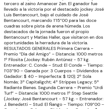
tercero al zaino Amanecer Zen. El ganador fue
llevado a la victoria por el destacado jockey José
Luis Bentancourt, bajo el cuidado de José
Bentancourt, marcando 1’15”00 para las doce
cuadras sobre pista de arena húmeda. Los
destacados de la jornada fueron el propio
Bentancourt y Matías Haller, que visitaron en dos
oportunidades la herradura de la victoria.
RESULTADOS GENERALES Primera Carrera –
Premio “Día del Amigo” – Distancia: 1000 metros
1º Filosita (Jockey: Rubén Antúnez - 57 kg.
Entrenador: C. Conde – Stud: El Conde – Tiempo:
1’03”90 – Ganada por: 3 Cuerpos – Dividendos a
Gadador: $ 40 – Imperfecta: $ 120); 2º Sola
Nomás; 3º Capitaligcht; 4º Strippes Legacy; 5º
Radiante Bienes. Segunda Carrera – Premio “Urdi
Turf” – Distancia: 1000 metros 1º Step Seattle
(Jockey: José Bentancourt - 57 kg. – Entrenador:
J. Benedetti – Stud: El Ñango – Tiempo: 1’09”00 –