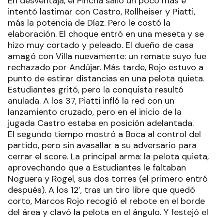
En desventaja, el Pincha salió un poco más e
intentó lastimar con Castro, Rollheiser y Piatti,
más la potencia de Díaz. Pero le costó la
elaboración. El choque entró en una meseta y se
hizo muy cortado y peleado. El dueño de casa
amagó con Villa nuevamente: un remate suyo fue
rechazado por Andújar. Más tarde, Rojo estuvo a
punto de estirar distancias en una pelota quieta.
Estudiantes gritó, pero la conquista resultó
anulada. A los 37, Piatti infló la red con un
lanzamiento cruzado, pero en el inicio de la
jugada Castro estaba en posición adelantada.
El segundo tiempo mostró a Boca al control del
partido, pero sin avasallar a su adversario para
cerrar el score. La principal arma: la pelota quieta,
aprovechando que a Estudiantes le faltaban
Noguera y Rogel, sus dos torres (el primero entró
después). A los 12′, tras un tiro libre que quedó
corto, Marcos Rojo recogió el rebote en el borde
del área y clavó la pelota en el ángulo. Y festejó el