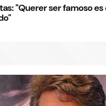
ltas: "Querer ser famoso e
do"