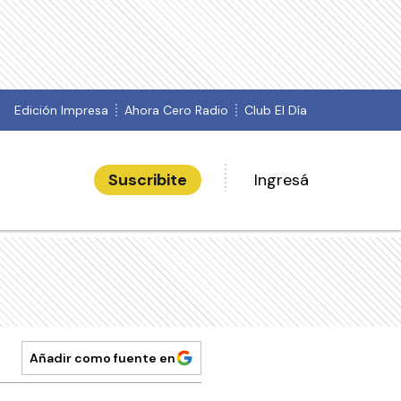
Edición Impresa
Ahora Cero Radio
Club El Día
Suscribite
Ingresá
Añadir como fuente en