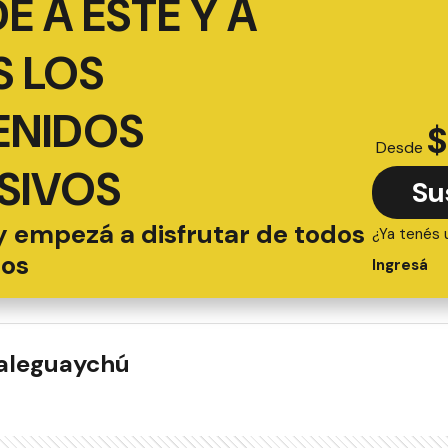
É A ESTE Y A
 LOS
ENIDOS
$
Desde
SIVOS
Su
y empezá a disfrutar de todos
¿Ya tenés 
ios
Ingresá
ualeguaychú