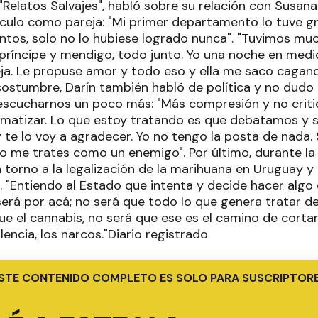
"Relatos Salvajes", habló sobre su relación con Susan
nculo como pareja: "Mi primer departamento lo tuve gr
untos, solo no lo hubiese logrado nunca". "Tuvimos m
príncipe y mendigo, todo junto. Yo una noche en medio 
a. Le propuse amor y todo eso y ella me saco cagand
ostumbre, Darín también habló de política y no dudo 
escucharnos un poco más: "Más compresión y no criti
igmatizar. Lo que estoy tratando es que debatamos y 
te lo voy a agradecer. Yo no tengo la posta de nada.
o me trates como un enemigo". Por último, durante la 
torno a la legalización de la marihuana en Uruguay y 
. "Entiendo al Estado que intenta y decide hacer algo
será por acá; no será que todo lo que genera tratar d
 el cannabis, no será que ese es el camino de cortar 
lencia, los narcos."Diario registrado
STE CONTENIDO COMPLETO ES SOLO PARA SUSCRIPTOR