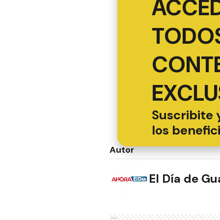
ACCED
TODOS
CONT
EXCLU
Suscribite 
los benefic
Autor
El Día de G
Ads