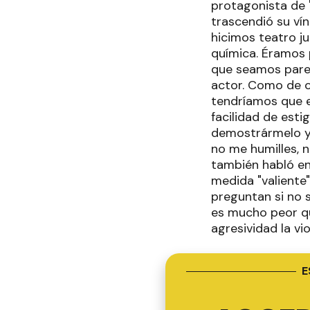
protagonista de 
trascendió su ví
hicimos teatro j
química. Éramos 
que seamos parej
actor. Como de c
tendríamos que 
facilidad de est
demostrármelo y 
no me humilles, n
también habló en 
medida "valiente"
preguntan si no 
es mucho peor que
agresividad la vio
E