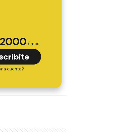
2000
/ mes
scribite
una cuenta?