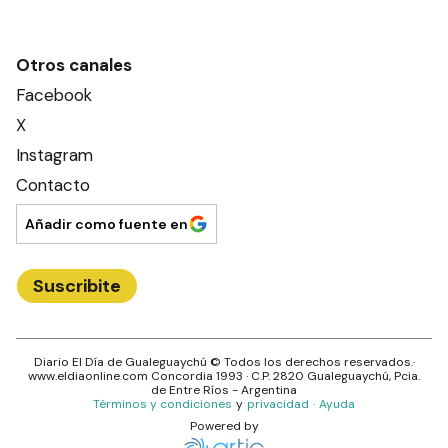
Otros canales
Facebook
X
Instagram
Contacto
Añadir como fuente en
Suscribite
Diario El Día de Gualeguaychú
© Todos los derechos reservados.·
www.
eldiaonline.com
Concordia 1993
· C.P.
2820
Gualeguaychú
, Pcia.
de
Entre Ríos
- Argentina
Términos y condiciones
y
privacidad
·
Ayuda
Powered by